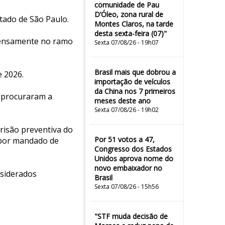
comunidade de Pau
D’Óleo, zona rural de
stado de São Paulo.
Montes Claros, na tarde
desta sexta-feira (07)"
tensamente no ramo
Sexta 07/08/26 - 19h07
Brasil mais que dobrou a
e 2026.
importação de veículos
da China nos 7 primeiros
s procuraram a
meses deste ano
Sexta 07/08/26 - 19h02
prisão preventiva do
Por 51 votos a 47,
 por mandado de
Congresso dos Estados
Unidos aprova nome do
novo embaixador no
nsiderados
Brasil
Sexta 07/08/26 - 15h56
"STF muda decisão de