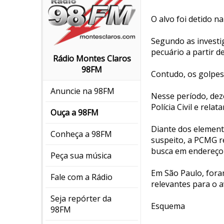
O alvo foi detido na
Segundo as invest
pecuário a partir d
Rádio Montes Claros
98FM
Contudo, os golpes 
Anuncie na 98FM
Nesse período, dez
Polícia Civil e rela
Ouça a 98FM
Diante dos elemento
Conheça a 98FM
suspeito, a PCMG r
busca em endereço 
Peça sua música
Em São Paulo, fora
Fale com a Rádio
relevantes para o 
Seja repórter da
Esquema
98FM