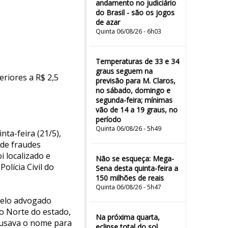
andamento no judiciário
do Brasil - são os jogos
de azar
Quinta 06/08/26 - 6h03
Temperaturas de 33 e 34
graus seguem na
riores a R$ 2,5
previsão para M. Claros,
no sábado, domingo e
segunda-feira; mínimas
vão de 14 a 19 graus, no
período
Quinta 06/08/26 - 5h49
nta-feira (21/5),
de fraudes
 localizado e
Não se esqueça: Mega-
lícia Civil do
Sena desta quinta-feira a
150 milhões de reais
Quinta 06/08/26 - 5h47
 pelo advogado
o Norte do estado,
Na próxima quarta,
 usava o nome para
eclipse total do sol