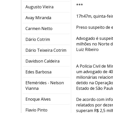
***
Augusto Vieira
17h47m, quinta-feir
Avay Miranda
Preso suspeito de 
Carmen Netto
Advogado é suspeit
Dário Cotrim
milhões no Norte 
Luiz Ribeiro
Dário Teixeira Cotrim
Davidson Caldeira
A Polícia Civil de 
um advogado de 40
Edes Barbosa
milionárias relacio
Efemérides - Nelson
detido na Operação 
Vianna
Estado de São Paul
Enoque Alves
De acordo com info
relatados por deze
Flavio Pinto
superam R$ 2,5 mi