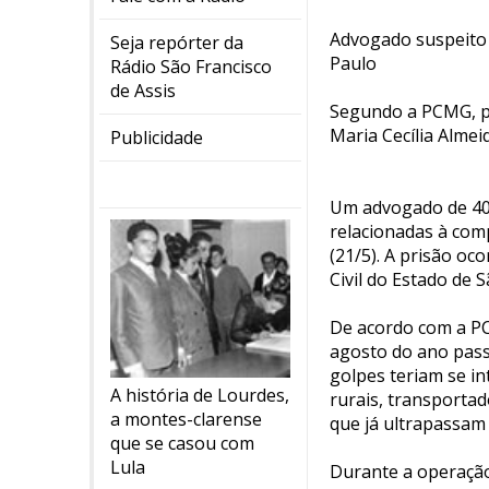
Advogado suspeito 
Seja repórter da
Paulo
Rádio São Francisco
de Assis
Segundo a PCMG, pr
Maria Cecília Almei
Publicidade
Um advogado de 40 
relacionadas à com
(21/5). A prisão oc
Civil do Estado de 
De acordo com a PC
agosto do ano pass
golpes teriam se i
A história de Lourdes,
rurais, transportad
a montes-clarense
que já ultrapassam 
que se casou com
Lula
Durante a operaçã