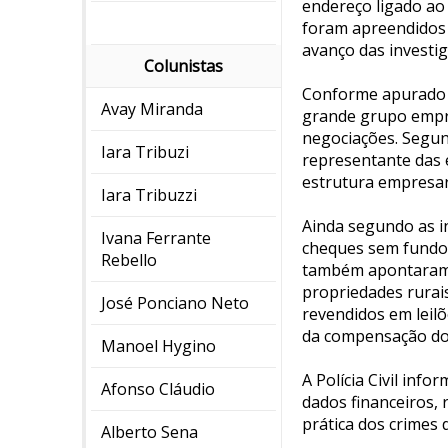
endereço ligado ao
foram apreendidos 
avanço das investig
Colunistas
Conforme apurado pe
Avay Miranda
grande grupo empre
negociações. Segun
Iara Tribuzi
representante das e
estrutura empresari
Iara Tribuzzi
Ainda segundo as i
Ivana Ferrante
cheques sem fundos
Rebello
também apontaram q
propriedades rurai
José Ponciano Neto
revendidos em leil
da compensação dos
Manoel Hygino
A Polícia Civil info
Afonso Cláudio
dados financeiros, 
prática dos crimes 
Alberto Sena