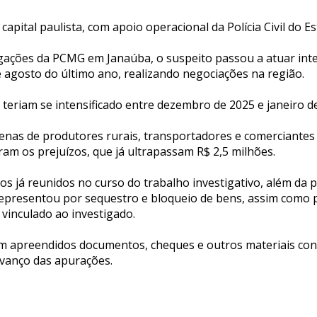
 capital paulista, com apoio operacional da Polícia Civil do E
igações da PCMG em Janaúba, o suspeito passou a atuar in
e agosto do último ano, realizando negociações na região.
teriam se intensificado entre dezembro de 2025 e janeiro d
enas de produtores rurais, transportadores e comerciante
taram os prejuízos, que já ultrapassam R$ 2,5 milhões.
s já reunidos no curso do trabalho investigativo, além da 
epresentou por sequestro e bloqueio de bens, assim como
vinculado ao investigado.
m apreendidos documentos, cheques e outros materiais co
avanço das apurações.