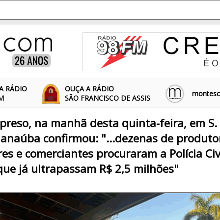
A RÁDIO
OUÇA A RÁDIO
montescl
FM
SÃO FRANCISCO DE ASSIS
preso, na manhã desta quinta-feira, em S. 
Janaúba confirmou: "...dezenas de produtor
es e comerciantes procuraram a Polícia Civ
 que já ultrapassam R$ 2,5 milhões"