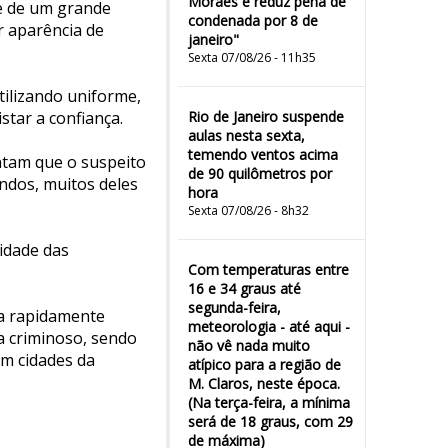
Moraes e reduz pena de
de de um grande
condenada por 8 de
r aparência de
janeiro"
Sexta 07/08/26 - 11h35
tilizando uniforme,
star a confiança.
Rio de Janeiro suspende
aulas nesta sexta,
temendo ventos acima
ntam que o suspeito
de 90 quilômetros por
ndos, muitos deles
hora
Sexta 07/08/26 - 8h32
lidade das
Com temperaturas entre
16 e 34 graus até
segunda-feira,
ra rapidamente
meteorologia - até aqui -
a criminoso, sendo
não vê nada muito
em cidades da
atípico para a região de
M. Claros, neste época.
(Na terça-feira, a mínima
será de 18 graus, com 29
de máxima)