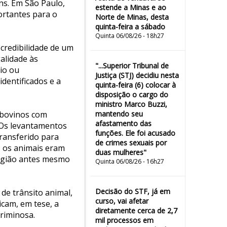
ns. Em São Paulo,
estende a Minas e ao
ortantes para o
Norte de Minas, desta
quinta-feira a sábado
Quinta 06/08/26 - 18h27
 credibilidade de um
alidade às
"...Superior Tribunal de
io ou
Justiça (STJ) decidiu nesta
dentificados e a
quinta-feira (6) colocar à
disposição o cargo do
ministro Marco Buzzi,
 bovinos com
mantendo seu
afastamento das
 Os levantamentos
funções. Ele foi acusado
ransferido para
de crimes sexuais por
, os animais eram
duas mulheres"
região antes mesmo
Quinta 06/08/26 - 16h27
Decisão do STF, já em
 de trânsito animal,
curso, vai afetar
icam, em tese, a
diretamente cerca de 2,7
criminosa.
mil processos em