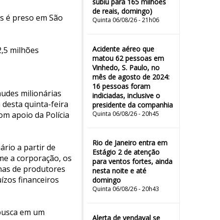
subiu para 165 milhões
de reais, domingo)
s é preso em São
Quinta 06/08/26 - 21h06
Acidente aéreo que
,5 milhões
matou 62 pessoas em
Vinhedo, S. Paulo, no
mês de agosto de 2024:
16 pessoas foram
udes milionárias
indiciadas, inclusive o
desta quinta-feira
presidente da companhia
om apoio da Polícia
Quinta 06/08/26 - 20h45
Rio de Janeiro entra em
rio a partir de
Estágio 2 de atenção
me a corporação, os
para ventos fortes, ainda
enas de produtores
nesta noite e até
ízos financeiros
domingo
Quinta 06/08/26 - 20h43
 busca em um
Alerta de vendaval se