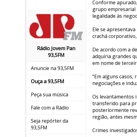
Conforme apurado, o
grupo empresarial 
legalidade às negoc
Ele se apresentava
crachá corporativo,
Rádio Jovem Pan
De acordo com a de
93,5FM
adquiria grandes q
em nome de terceiro
Anuncie na 93,5FM
“Em alguns casos, r
Ouça a 93,5FM
negociações e induz
Peça sua música
Os levantamentos i
transferido para p
Fale com a Rádio
posteriormente rev
região, antes mesm
Seja repórter da
93,5FM
Crimes investigado