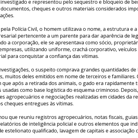
 investigado e representou pelo sequestro e bloqueio de be
documentos, cheques e outros materiais considerados imp
ações.
la Polícia Civil, o homem utilizava o nome, a estrutura e a
sarial pertencente a um parente para dar aparência de leg
do a corporação, ele se apresentava como sócio, proprietár
mpresas, utilizando uniforme, crachá corporativo, veículos i
al para conquistar a confiança das vítimas.
nvestigações, o suspeito comprava grandes quantidades de
, muitos deles emitidos em nome de terceiros e familiares.
ue após a retirada dos animais, o gado era rapidamente t
s usadas como base logística do esquema criminoso. Depois
ões agropecuários e negociações realizadas em cidades da 
 cheques entregues às vítimas.
rmou que reuniu registros agropecuários, notas fiscais, guias
relatórios de inteligência policial e outros elementos que ind
de estelionato qualificado, lavagem de capitais e associação 