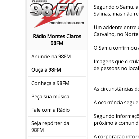
Segundo o Samu, a v
Salinas, mas não res
Um acidente entre 
Carvalho, no Norte
Rádio Montes Claros
98FM
O Samu confirmou 
Anuncie na 98FM
Imagens que circul
de pessoas no local
Ouça a 98FM
Conheça a 98FM
As circunstâncias d
Peça sua música
A ocorrência segue
Fale com a Rádio
Segundo informaçõe
próximo à comunida
Seja repórter da
98FM
A corporação infor