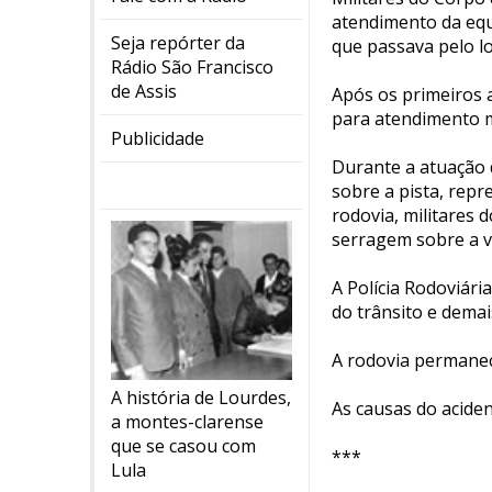
atendimento da equ
Seja repórter da
que passava pelo l
Rádio São Francisco
de Assis
Após os primeiros 
para atendimento 
Publicidade
Durante a atuação 
sobre a pista, repr
rodovia, militares
serragem sobre a v
A Polícia Rodoviári
do trânsito e demai
A rodovia permanece
A história de Lourdes,
As causas do acide
a montes-clarense
que se casou com
***
Lula