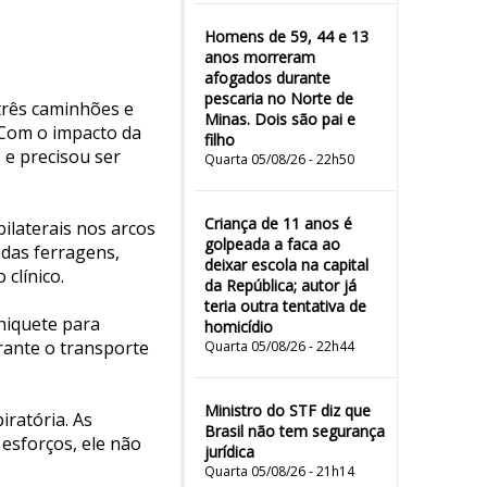
Homens de 59, 44 e 13
anos morreram
afogados durante
pescaria no Norte de
três caminhões e
Minas. Dois são pai e
 Com o impacto da
filho
 e precisou ser
Quarta 05/08/26 - 22h50
Criança de 11 anos é
ilaterais nos arcos
golpeada a faca ao
 das ferragens,
deixar escola na capital
clínico.
da República; autor já
teria outra tentativa de
rniquete para
homicídio
rante o transporte
Quarta 05/08/26 - 22h44
Ministro do STF diz que
ratória. As
Brasil não tem segurança
esforços, ele não
jurídica
Quarta 05/08/26 - 21h14