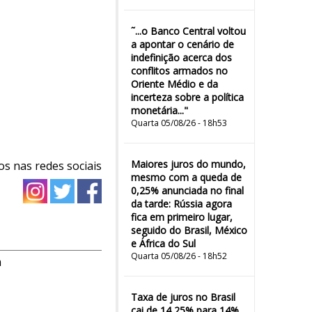
˜...o Banco Central voltou
a apontar o cenário de
indefinição acerca dos
conflitos armados no
Oriente Médio e da
incerteza sobre a política
monetária..."
Quarta 05/08/26 - 18h53
Maiores juros do mundo,
os nas redes sociais
mesmo com a queda de
0,25% anunciada no final
da tarde: Rússia agora
fica em primeiro lugar,
seguido do Brasil, México
e África do Sul
Quarta 05/08/26 - 18h52
m
Taxa de juros no Brasil
cai de 14,25% para 14%,