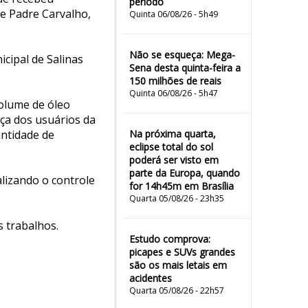
período
e Padre Carvalho,
Quinta 06/08/26 - 5h49
Não se esqueça: Mega-
cipal de Salinas
Sena desta quinta-feira a
150 milhões de reais
Quinta 06/08/26 - 5h47
olume de óleo
nça dos usuários da
antidade de
Na próxima quarta,
eclipse total do sol
poderá ser visto em
parte da Europa, quando
alizando o controle
for 14h45m em Brasília
Quarta 05/08/26 - 23h35
s trabalhos.
Estudo comprova:
picapes e SUVs grandes
são os mais letais em
acidentes
Quarta 05/08/26 - 22h57