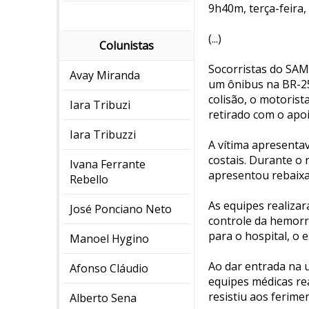
9h40m, terça-feira,
(...)
Colunistas
Socorristas do SAM
Avay Miranda
um ônibus na BR-25
colisão, o motorist
Iara Tribuzi
retirado com o apo
Iara Tribuzzi
A vítima apresentav
costais. Durante o 
Ivana Ferrante
apresentou rebaixam
Rebello
As equipes realizar
José Ponciano Neto
controle da hemorr
para o hospital, o 
Manoel Hygino
Ao dar entrada na 
Afonso Cláudio
equipes médicas re
resistiu aos ferime
Alberto Sena