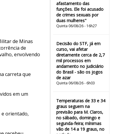
afastamento das
funções. Ele foi acusado
de crimes sexuais por
duas mulheres"
Quinta 06/08/26 - 16h27
ilitar de Minas
Decisão do STF, já em
corrência de
curso, vai afetar
rvalho, envolvendo
diretamente cerca de 2,7
mil processos em
andamento no judiciário
do Brasil - são os jogos
ma carreta que
de azar
Quinta 06/08/26 - 6h03
lvidos em um
Temperaturas de 33 e 34
graus seguem na
previsão para M. Claros,
 e orientado,
no sábado, domingo e
segunda-feira; mínimas
vão de 14 a 19 graus, no
ue recebeu