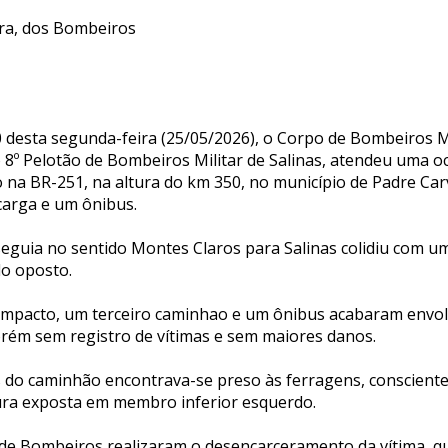
ra, dos Bombeiros
0 desta segunda-feira (25/05/2026), o Corpo de Bombeiros M
 8º Pelotão de Bombeiros Militar de Salinas, atendeu uma o
o na BR-251, na altura do km 350, no município de Padre Ca
carga e um ônibus.
guia no sentido Montes Claros para Salinas colidiu com u
do oposto.
impacto, um terceiro caminhao e um ônibus acabaram envo
ém sem registro de vítimas e sem maiores danos.
do caminhão encontrava-se preso às ferragens, consciente
ra exposta em membro inferior esquerdo.
 de Bombeiros realizaram o desencarceramento da vítima, q