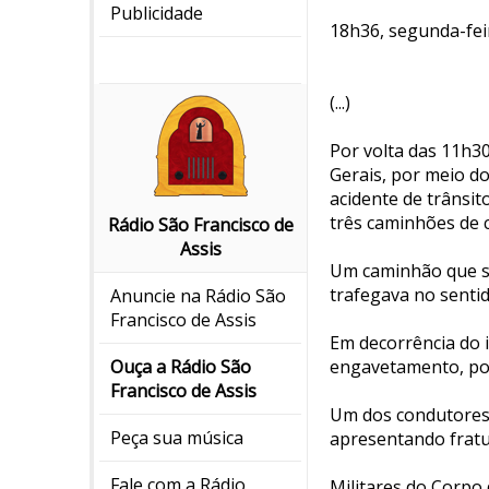
Publicidade
18h36, segunda-fei
(...)
Por volta das 11h3
Gerais, por meio do
acidente de trânsit
três caminhões de 
Rádio São Francisco de
Assis
Um caminhão que se
trafegava no senti
Anuncie na Rádio São
Francisco de Assis
Em decorrência do 
engavetamento, por
Ouça a Rádio São
Francisco de Assis
Um dos condutores 
Peça sua música
apresentando fratu
Fale com a Rádio
Militares do Corpo