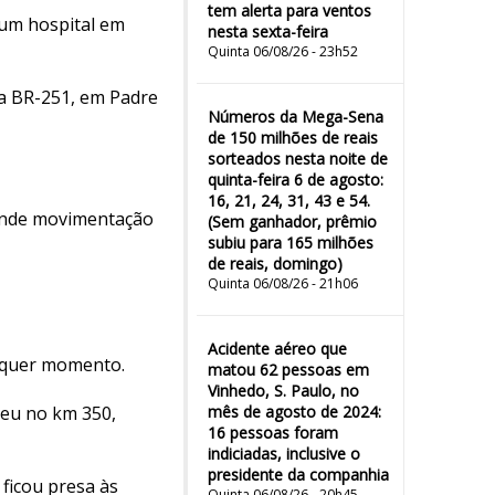
tem alerta para ventos
 um hospital em
nesta sexta-feira
Quinta 06/08/26 - 23h52
na BR-251, em Padre
Números da Mega-Sena
de 150 milhões de reais
sorteados nesta noite de
quinta-feira 6 de agosto:
16, 21, 24, 31, 43 e 54.
rande movimentação
(Sem ganhador, prêmio
subiu para 165 milhões
de reais, domingo)
Quinta 06/08/26 - 21h06
Acidente aéreo que
alquer momento.
matou 62 pessoas em
Vinhedo, S. Paulo, no
ceu no km 350,
mês de agosto de 2024:
16 pessoas foram
indiciadas, inclusive o
presidente da companhia
ficou presa às
Quinta 06/08/26 - 20h45