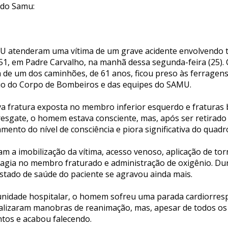
 do Samu:
U atenderam uma vítima de um grave acidente envolvendo 
1, em Padre Carvalho, na manhã dessa segunda-feira (25).
a de um dos caminhões, de 61 anos, ficou preso às ferragens
io do Corpo de Bombeiros e das equipes do SAMU.
a fratura exposta no membro inferior esquerdo e fraturas b
resgate, o homem estava consciente, mas, após ser retirado
ento do nível de consciência e piora significativa do quadro 
am a imobilização da vítima, acesso venoso, aplicação de to
agia no membro fraturado e administração de oxigênio. Du
estado de saúde do paciente se agravou ainda mais.
unidade hospitalar, o homem sofreu uma parada cardiorrespi
alizaram manobras de reanimação, mas, apesar de todos os 
ntos e acabou falecendo.