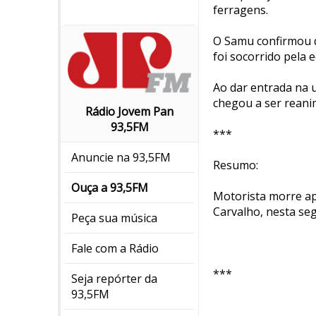
ferragens.
O Samu confirmou q
foi socorrido pela 
Ao dar entrada na u
chegou a ser reani
Rádio Jovem Pan
93,5FM
***
Anuncie na 93,5FM
Resumo:
Ouça a 93,5FM
Motorista morre ap
Carvalho, nesta se
Peça sua música
Fale com a Rádio
***
Seja repórter da
93,5FM