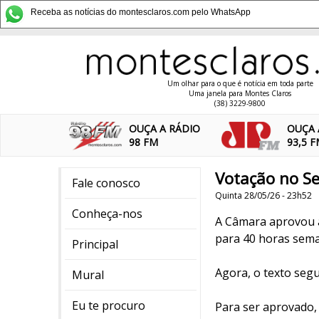
Receba as notícias do montesclaros.com pelo WhatsApp
Um olhar para o que é notícia em toda parte
Uma janela para Montes Claros
(38) 3229-9800
OUÇA A RÁDIO
OUÇA 
98 FM
93,5 
Votação no Se
Fale conosco
Quinta 28/05/26 - 23h52
Conheça-nos
A Câmara aprovou a
para 40 horas seman
Principal
Agora, o texto segu
Mural
Eu te procuro
Para ser aprovado,