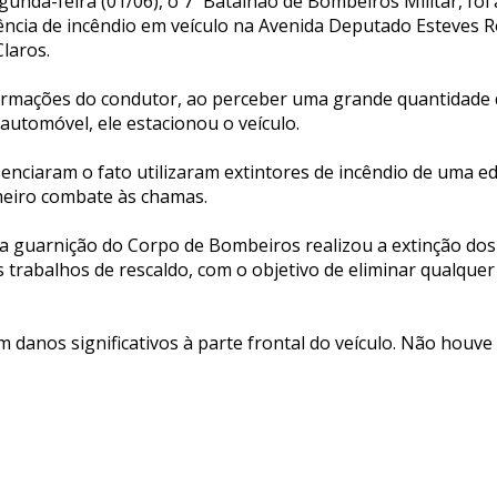
nda-feira (01/06), o 7º Batalhão de Bombeiros Militar, foi
ncia de incêndio em veículo na Avenida Deputado Esteves R
laros.
ormações do condutor, ao perceber uma grande quantidade 
 automóvel, ele estacionou o veículo.
enciaram o fato utilizaram extintores de incêndio de uma ed
imeiro combate às chamas.
, a guarnição do Corpo de Bombeiros realizou a extinção dos
trabalhos de rescaldo, com o objetivo de eliminar qualquer
danos significativos à parte frontal do veículo. Não houve 