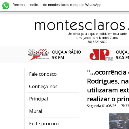
Receba as notícias do montesclaros.com pelo WhatsApp
Um olhar para o que é notícia em toda parte
Uma janela para Montes Claros
(38) 3229-9800
OUÇA A RÁDIO
OUÇA 
98 FM
93,5 
"...ocorrênci
Fale conosco
Rodrigues, na 
Conheça-nos
utilizaram ex
realizar o pr
Principal
Segunda 01/06/26 - 17h3
Mural
Eu te procuro