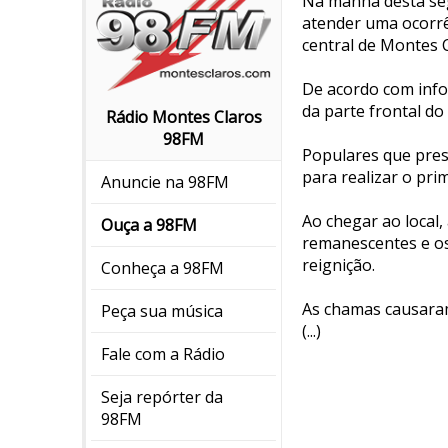
Na manhã desta segu
atender uma ocorrê
central de Montes C
De acordo com inf
da parte frontal do
Rádio Montes Claros
98FM
Populares que pres
para realizar o pr
Anuncie na 98FM
Ao chegar ao local
Ouça a 98FM
remanescentes e os 
reignição.
Conheça a 98FM
As chamas causaram 
Peça sua música
(...)
Fale com a Rádio
Seja repórter da
98FM