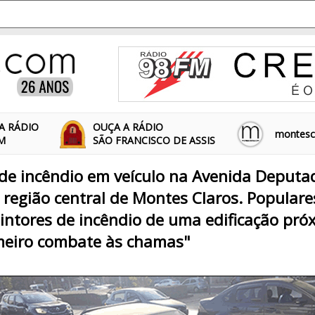
A RÁDIO
OUÇA A RÁDIO
montescl
FM
SÃO FRANCISCO DE ASSIS
a de incêndio em veículo na Avenida Deputa
região central de Montes Claros. Populares 
tintores de incêndio de uma edificação pró
imeiro combate às chamas"
3