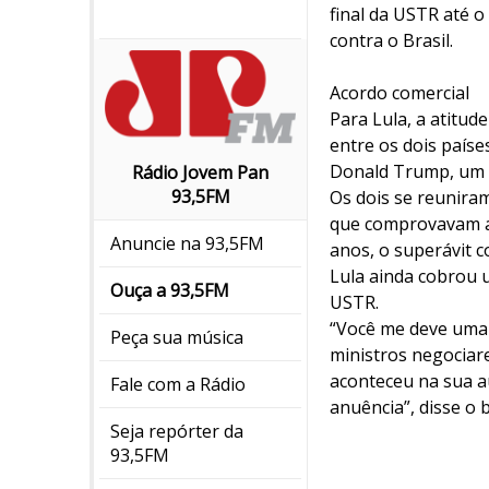
final da USTR até o
contra o Brasil.
Acordo comercial
Para Lula, a atitu
entre os dois país
Donald Trump, um p
Rádio Jovem Pan
93,5FM
Os dois se reunira
que comprovavam a 
Anuncie na 93,5FM
anos, o superávit c
Lula ainda cobrou 
Ouça a 93,5FM
USTR.
“Você me deve uma 
Peça sua música
ministros negociar
aconteceu na sua a
Fale com a Rádio
anuência”, disse o b
Seja repórter da
93,5FM