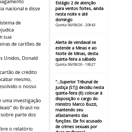
 pagamento
Estágio 2 de atenção
a nacional e disse
para ventos fortes, ainda
nesta noite e até
domingo
sistema de
Quinta 06/08/26 - 20h43
judica
m sua
Alerta de vendaval se
eiras de cartões de
estende a Minas e ao
Norte de Minas, desta
os Unidos, Donald
quinta-feira a sábado
Quinta 06/08/26 - 18h27
artão de crédito
i acabar mesmo,
"...Superior Tribunal de
resolvido o nosso
Justiça (STJ) decidiu nesta
quinta-feira (6) colocar à
disposição o cargo do
de uma investigação
ministro Marco Buzzi,
eais” do Brasil no
mantendo seu
 sobre parte dos
afastamento das
funções. Ele foi acusado
de crimes sexuais por
bre o relatório