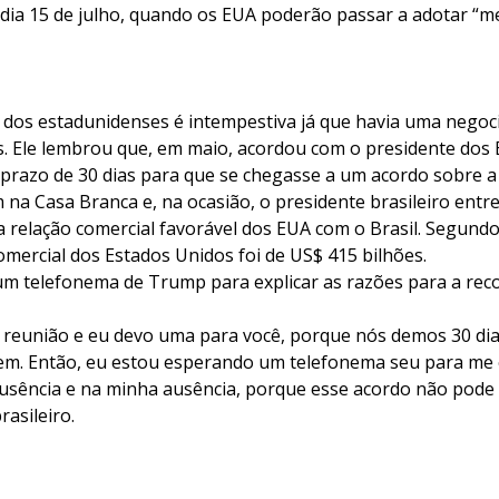
 dia 15 de julho, quando os EUA poderão passar a adotar “me
de dos estadunidenses é intempestiva já que havia uma nego
es. Ele lembrou que, em maio, acordou com o presidente dos
razo de 30 dias para que se chegasse a um acordo sobre a 
m na Casa Branca e, na ocasião, o presidente brasileiro en
relação comercial favorável dos EUA com o Brasil. Segundo 
omercial dos Estados Unidos foi de US$ 415 bilhões.
um telefonema de Trump para explicar as razões para a re
reunião e eu devo uma para você, porque nós demos 30 dia
em. Então, eu estou esperando um telefonema seu para me 
usência e na minha ausência, porque esse acordo não pode 
rasileiro.