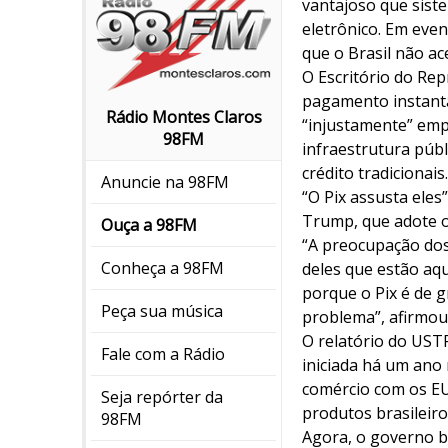
vantajoso que sis
eletrônico. Em even
que o Brasil não a
O Escritório do Re
pagamento instantâ
Rádio Montes Claros
“injustamente” emp
98FM
infraestrutura púb
crédito tradicionais.
Anuncie na 98FM
“O Pix assusta eles
Trump, que adote 
Ouça a 98FM
“A preocupação dos
Conheça a 98FM
deles que estão aqu
porque o Pix é de g
Peça sua música
problema”, afirmou
O relatório do USTR
Fale com a Rádio
iniciada há um ano
comércio com os EU
Seja repórter da
produtos brasileiro
98FM
Agora, o governo b