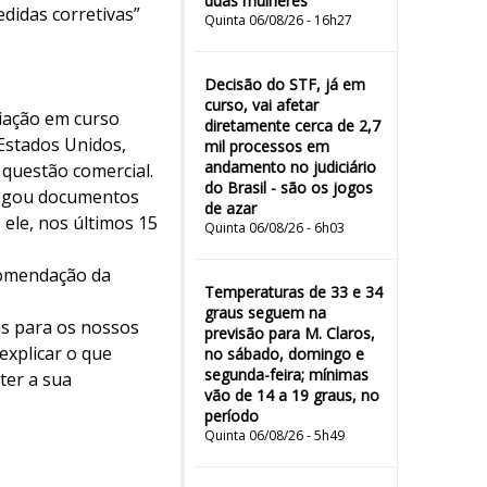
duas mulheres"
didas corretivas”
Quinta 06/08/26 - 16h27
Decisão do STF, já em
curso, vai afetar
ciação em curso
diretamente cerca de 2,7
 Estados Unidos,
mil processos em
andamento no judiciário
questão comercial.
do Brasil - são os jogos
tregou documentos
de azar
ele, nos últimos 15
Quinta 06/08/26 - 6h03
comendação da
Temperaturas de 33 e 34
graus seguem na
s para os nossos
previsão para M. Claros,
explicar o que
no sábado, domingo e
segunda-feira; mínimas
ter a sua
vão de 14 a 19 graus, no
período
Quinta 06/08/26 - 5h49