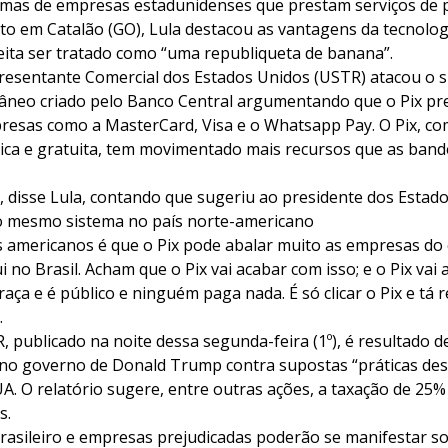
temas de empresas estadunidenses que prestam serviços de
to em Catalão (GO), Lula destacou as vantagens da tecnologi
ceita ser tratado como “uma republiqueta de banana”.
presentante Comercial dos Estados Unidos (USTR) atacou o 
neo criado pelo Banco Central argumentando que o Pix pre
resas como a MasterCard, Visa e o Whatsapp Pay. O Pix, co
lica e gratuita, tem movimentado mais recursos que as band
”, disse Lula, contando que sugeriu ao presidente dos Estad
o mesmo sistema no país norte-americano
 americanos é que o Pix pode abalar muito as empresas do c
i no Brasil. Acham que o Pix vai acabar com isso; e o Pix va
raça e é público e ninguém paga nada. É só clicar o Pix e tá 
.
, publicado na noite dessa segunda-feira (1º), é resultado 
 no governo de Donald Trump contra supostas “práticas desl
A. O relatório sugere, entre outras ações, a taxação de 25%
s.
rasileiro e empresas prejudicadas poderão se manifestar so