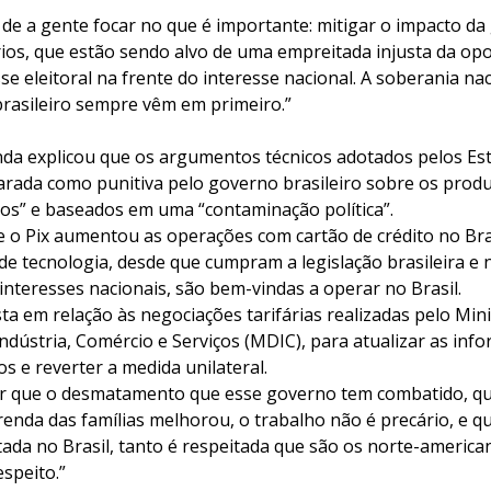
e a gente focar no que é importante: mitigar o impacto da 
ios, que estão sendo alvo de uma empreitada injusta da opo
se eleitoral na frente do interesse nacional. A soberania naci
brasileiro sempre vêm em primeiro.”
nda explicou que os argumentos técnicos adotados pelos Es
arada como punitiva pelo governo brasileiro sobre os produ
dos” e baseados em uma “contaminação política”.
e o Pix aumentou as operações com cartão de crédito no Bra
e tecnologia, desde que cumpram a legislação brasileira e 
nteresses nacionais, são bem-vindas a operar no Brasil.
ta em relação às negociações tarifárias realizadas pelo Mini
dústria, Comércio e Serviços (MDIC), para atualizar as inf
s e reverter a medida unilateral.
r que o desmatamento que esse governo tem combatido, qu
renda das famílias melhorou, o trabalho não é precário, e q
itada no Brasil, tanto é respeitada que são os norte-america
espeito.”