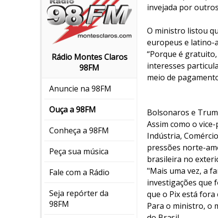
invejada por outros
O ministro listou q
europeus e latino-
“Porque é gratuito,
Rádio Montes Claros
interesses particu
98FM
meio de pagamento 
Anuncie na 98FM
Ouça a 98FM
Bolsonaros e Tru
Assim como o vice-
Conheça a 98FM
Indústria, Comércio
pressões norte-ame
Peça sua música
brasileira no exteri
"Mais uma vez, a fa
Fale com a Rádio
investigações que 
Seja repórter da
que o Pix está fora
98FM
Para o ministro, o
do Brasil.