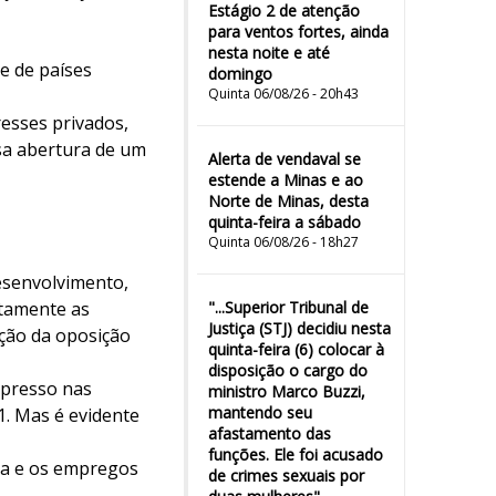
Estágio 2 de atenção
para ventos fortes, ainda
nesta noite e até
e de países
domingo
Quinta 06/08/26 - 20h43
resses privados,
ssa abertura de um
Alerta de vendaval se
estende a Minas e ao
Norte de Minas, desta
quinta-feira a sábado
Quinta 06/08/26 - 18h27
Desenvolvimento,
etamente as
"...Superior Tribunal de
Justiça (STJ) decidiu nesta
ção da oposição
quinta-feira (6) colocar à
disposição o cargo do
xpresso nas
ministro Marco Buzzi,
mantendo seu
1. Mas é evidente
afastamento das
funções. Ele foi acusado
ia e os empregos
de crimes sexuais por