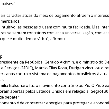
 países.”
uais características do meio de pagamento atraem o interess
americanos.
 intuitivo, as pessoas o usam com muita facilidade. Mas inte
lares se sentem contrários com essa universalização, com e
que é muito democrático”, afirmou.
mp
presidente da República, Geraldo Alckmin, e o ministro do 
 e Serviços (MDIC), Márcio Elias Rosa, Durigan vinculou dir
ricanas contra o sistema de pagamentos brasileiros à atua
or.
mília Bolsonaro faz o movimento contrário ao Pix. O Pix é e
foram abertas pelos Estados Unidos em relação à [Seção] 30
 de debate.”
 momento é de concentrar energias para proteger a econom