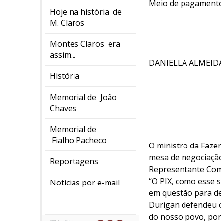
Meio de pagamento 
Hoje na história de
M. Claros
Montes Claros era
assim...
DANIELLA ALMEIDA
História
Memorial de João
Chaves
Memorial de
Fialho Pacheco
O ministro da Fazen
mesa de negociação
Reportagens
Representante Come
“O PIX, como esse 
Notícias por e-mail
em questão para de
Durigan defendeu o
do nosso povo, porq