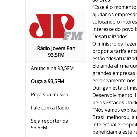
“Esse é o momento d
ajudar os empresár
colocando o interes
interesse do povo 
Desatualizados
O ministro da Faze
Rádio Jovem Pan
propor a tarifa enc
93,5FM
estão “desatualiza
Ele ainda afirma qu
Anuncie na 93,5FM
grandes empresas d
erroneamente nos i
Ouça a 93,5FM
Durigan está otimis
Peça sua música
Desenvolvimento, In
pelos Estados Unido
Fale com a Rádio
“Nós vamos explica
Brasil melhorou, a 
Seja repórter da
intelectual é respe
93,5FM
beneficiam a este r