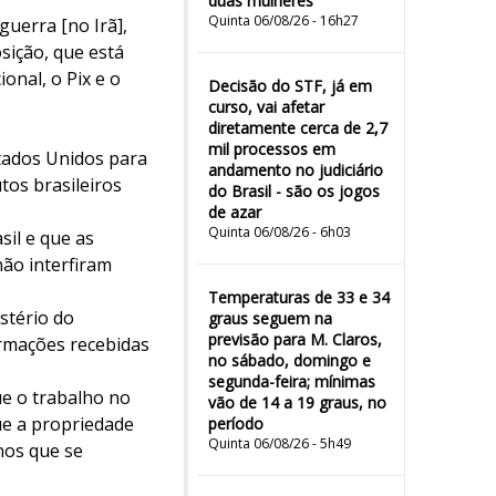
duas mulheres"
Quinta 06/08/26 - 16h27
guerra [no Irã],
sição, que está
onal, o Pix e o
Decisão do STF, já em
curso, vai afetar
diretamente cerca de 2,7
mil processos em
tados Unidos para
andamento no judiciário
tos brasileiros
do Brasil - são os jogos
de azar
Quinta 06/08/26 - 6h03
sil e que as
não interfiram
Temperaturas de 33 e 34
stério do
graus seguem na
previsão para M. Claros,
ormações recebidas
no sábado, domingo e
segunda-feira; mínimas
e o trabalho no
vão de 14 a 19 graus, no
ue a propriedade
período
Quinta 06/08/26 - 5h49
nos que se