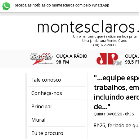
Receba as notícias do montesclaros.com pelo WhatsApp
Um olhar para o que é notícia em toda parte
Uma janela para Montes Claros
(38) 3229-9800
OUÇA A RÁDIO
OUÇA 
98 FM
93,5 
"...equipe es
Fale conosco
trabalhos, em
Conheça-nos
incluindo aer
de..."
Principal
Quinta 04/06/26 - 8h36
Mural
8h26, feriado de qu
Eu te procuro