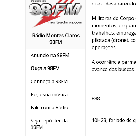
que o desaparecido
Militares do Corpo
momentos, enquanto
trabalhos, emprega
Rádio Montes Claros
pilotada (drone), c
98FM
operações.
Anuncie na 98FM
A ocorrência perm
Ouça a 98FM
avanço das buscas.
Conheça a 98FM
Peça sua música
888
Fale com a Rádio
10H23, feriado de 
Seja repórter da
98FM