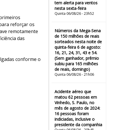
tem alerta para ventos
nesta sexta-feira
Quinta 06/08/26 - 23h52
primeiros
ara reforçar os
Números da Mega-Sena
onave remotamente
de 150 milhões de reais
iciência das
sorteados nesta noite de
quinta-feira 6 de agosto:
16, 21, 24, 31, 43 e 54.
(Sem ganhador, prêmio
ulgadas conforme o
subiu para 165 milhões
de reais, domingo)
Quinta 06/08/26 - 21h06
Acidente aéreo que
matou 62 pessoas em
Vinhedo, S. Paulo, no
mês de agosto de 2024:
16 pessoas foram
indiciadas, inclusive o
presidente da companhia
Quinta 06/08/26 - 20h45