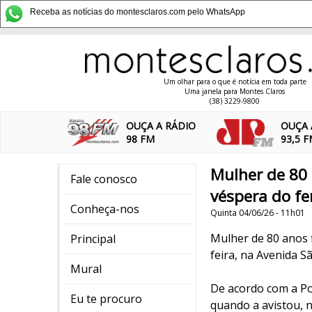
Receba as notícias do montesclaros.com pelo WhatsApp
Um olhar para o que é notícia em toda parte
Uma janela para Montes Claros
(38) 3229-9800
OUÇA A RÁDIO
OUÇA 
98 FM
93,5 
Mulher de 80 
Fale conosco
véspera do fe
Conheça-nos
Quinta 04/06/26 - 11h01
Mulher de 80 anos 
Principal
feira, na Avenida S
Mural
De acordo com a Pol
Eu te procuro
quando a avistou, na