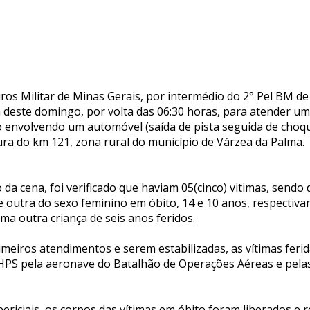
s Militar de Minas Gerais, por intermédio do 2° Pel BM de 
deste domingo, por volta das 06:30 horas, para atender um
to envolvendo um automóvel (saída de pista seguida de choq
ura do km 121, zona rural do município de Várzea da Palma.
 da cena, foi verificado que haviam 05(cinco) vitimas, sendo
e outra do sexo feminino em óbito, 14 e 10 anos, respectiv
uma outra criança de seis anos feridos.
meiros atendimentos e serem estabilizadas, as vítimas feri
HPS pela aeronave do Batalhão de Operações Aéreas e pela
ericiais, os corpos das vítimas em óbito foram liberados e 