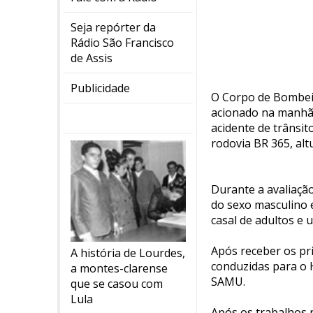
Seja repórter da
Rádio São Francisco
de Assis
Publicidade
O Corpo de Bombeiro
acionado na manhã 
acidente de trânsi
rodovia BR 365, alt
Durante a avaliação
do sexo masculino 
casal de adultos e 
Após receber os pri
A história de Lourdes,
conduzidas para o 
a montes-clarense
SAMU.
que se casou com
Lula
Após os trabalhos p