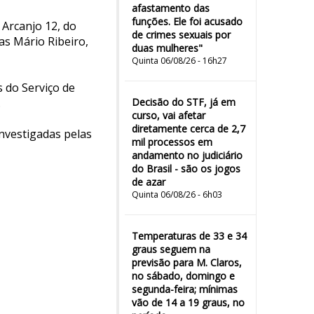
afastamento das
funções. Ele foi acusado
Arcanjo 12, do
de crimes sexuais por
as Mário Ribeiro,
duas mulheres"
Quinta 06/08/26 - 16h27
s do Serviço de
.
Decisão do STF, já em
curso, vai afetar
diretamente cerca de 2,7
investigadas pelas
mil processos em
andamento no judiciário
do Brasil - são os jogos
de azar
Quinta 06/08/26 - 6h03
Temperaturas de 33 e 34
graus seguem na
previsão para M. Claros,
no sábado, domingo e
segunda-feira; mínimas
vão de 14 a 19 graus, no