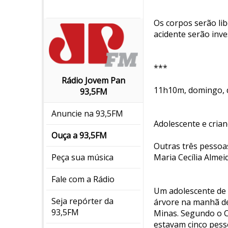
Os corpos serão li
acidente serão inv
***
Rádio Jovem Pan
11h10m, domingo, d
93,5FM
Anuncie na 93,5FM
Adolescente e cria
Ouça a 93,5FM
Outras três pessoas
Maria Cecília Almei
Peça sua música
Fale com a Rádio
Um adolescente de 
Seja repórter da
árvore na manhã de
93,5FM
Minas. Segundo o C
estavam cinco pess