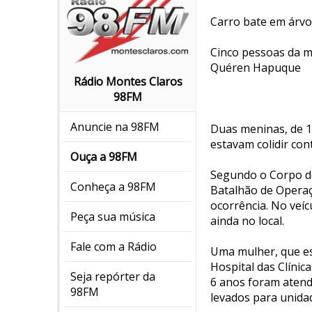
Carro bate em árv
Cinco pessoas da m
Quéren Hapuque
Rádio Montes Claros
98FM
Anuncie na 98FM
Duas meninas, de 1
estavam colidir co
Ouça a 98FM
Segundo o Corpo de
Conheça a 98FM
Batalhão de Operaç
ocorrência. No veí
Peça sua música
ainda no local.
Fale com a Rádio
Uma mulher, que es
Hospital das Clíni
Seja repórter da
6 anos foram atend
98FM
levados para unidad