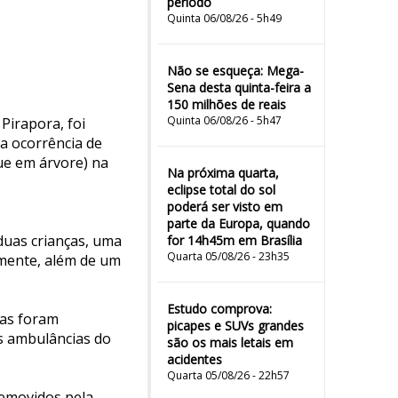
período
Quinta 06/08/26 - 5h49
Não se esqueça: Mega-
Sena desta quinta-feira a
150 milhões de reais
Quinta 06/08/26 - 5h47
Pirapora, foi
a ocorrência de
ue em árvore) na
Na próxima quarta,
eclipse total do sol
poderá ser visto em
parte da Europa, quando
 duas crianças, uma
for 14h45m em Brasília
Quarta 05/08/26 - 23h35
amente, além de um
Estudo comprova:
das foram
picapes e SUVs grandes
s ambulâncias do
são os mais letais em
acidentes
Quarta 05/08/26 - 22h57
removidos pela