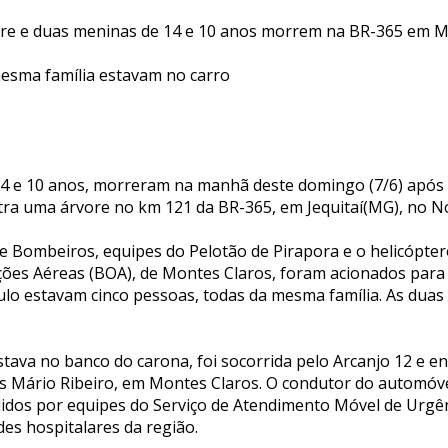
ore e duas meninas de 14 e 10 anos morrem na BR-365 em 
esma família estavam no carro
4 e 10 anos, morreram na manhã deste domingo (7/6) após
ntra uma árvore no km 121 da BR-365, em Jequitaí(MG), no N
 Bombeiros, equipes do Pelotão de Pirapora e o helicópter
ões Aéreas (BOA), de Montes Claros, foram acionados para
culo estavam cinco pessoas, todas da mesma família. As du
tava no banco do carona, foi socorrida pelo Arcanjo 12 e 
cas Mário Ribeiro, em Montes Claros. O condutor do automóv
idos por equipes do Serviço de Atendimento Móvel de Urgê
es hospitalares da região.