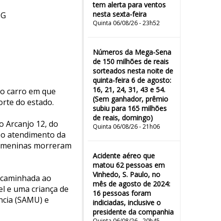
tem alerta para ventos
nesta sexta-feira
MG
Quinta 06/08/26 - 23h52
Números da Mega-Sena
de 150 milhões de reais
sorteados nesta noite de
quinta-feira 6 de agosto:
16, 21, 24, 31, 43 e 54.
 o carro em que
(Sem ganhador, prêmio
orte do estado.
subiu para 165 milhões
de reais, domingo)
o Arcanjo 12, do
Quinta 06/08/26 - 21h06
 o atendimento da
as meninas morreram
Acidente aéreo que
matou 62 pessoas em
Vinhedo, S. Paulo, no
encaminhada ao
mês de agosto de 2024:
el e uma criança de
16 pessoas foram
ncia (SAMU) e
indiciadas, inclusive o
presidente da companhia
Quinta 06/08/26 - 20h45