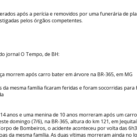
berados após a perícia e removidos por uma funerária de pla
estigadas pelos órgãos competentes.
o jornal O Tempo, de BH:
nça morrem após carro bater em árvore na BR-365, em MG
 da mesma família ficaram feridas e foram socorridas para 
da
14 anos e uma menina de 10 anos morreram após um carro 
ste domingo (7/6), na BR-365, altura do km 121, em Jequitaí
orpo de Bombeiros, o acidente aconteceu por volta das 6h3
oas da mesma família. As duas vítimas morreram ainda no lo