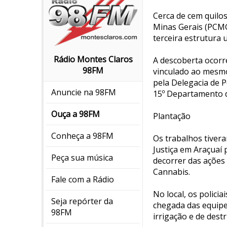
Cerca de cem quilos
Minas Gerais (PCMG)
terceira estrutura 
Rádio Montes Claros
A descoberta ocorre
98FM
vinculado ao mesmo
pela Delegacia de P
Anuncie na 98FM
15º Departamento de
Ouça a 98FM
Plantação
Conheça a 98FM
Os trabalhos tiver
Justiça em Araçuaí
Peça sua música
decorrer das ações p
Cannabis.
Fale com a Rádio
No local, os polici
Seja repórter da
chegada das equipe
98FM
irrigação e de dest