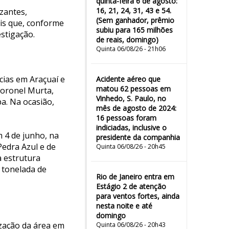
quinta-feira 6 de agosto:
16, 21, 24, 31, 43 e 54.
zantes,
(Sem ganhador, prêmio
is que, conforme
subiu para 165 milhões
estigação.
de reais, domingo)
Quinta 06/08/26 - 21h06
ias em Araçuaí e
Acidente aéreo que
matou 62 pessoas em
Coronel Murta,
Vinhedo, S. Paulo, no
a. Na ocasião,
mês de agosto de 2024:
16 pessoas foram
indiciadas, inclusive o
 4 de junho, na
presidente da companhia
Pedra Azul e de
Quinta 06/08/26 - 20h45
a estrutura
 tonelada de
Rio de Janeiro entra em
Estágio 2 de atenção
para ventos fortes, ainda
nesta noite e até
domingo
ização da área em
Quinta 06/08/26 - 20h43