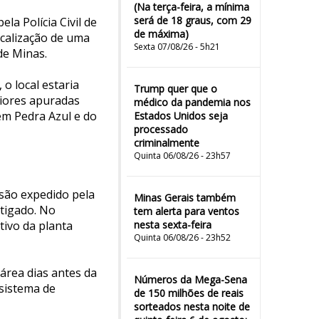
(Na terça-feira, a mínima
será de 18 graus, com 29
a Polícia Civil de
de máxima)
ocalização de uma
Sexta 07/08/26 - 5h21
de Minas.
o local estaria
Trump quer que o
riores apuradas
médico da pandemia nos
 em Pedra Azul e do
Estados Unidos seja
processado
criminalmente
Quinta 06/08/26 - 23h57
são expedido pela
Minas Gerais também
tigado. No
tem alerta para ventos
ltivo da planta
nesta sexta-feira
Quinta 06/08/26 - 23h52
 área dias antes da
Números da Mega-Sena
sistema de
de 150 milhões de reais
sorteados nesta noite de