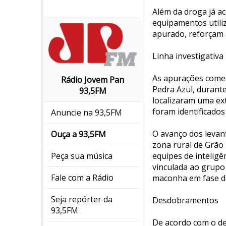
Além da droga já ac
equipamentos utili
apurado, reforçam a
Linha investigativa
As apurações começ
Rádio Jovem Pan
Pedra Azul, durant
93,5FM
localizaram uma ex
foram identificado
Anuncie na 93,5FM
O avanço dos levan
Ouça a 93,5FM
zona rural de Grão
equipes de inteligê
Peça sua música
vinculada ao grupo 
Fale com a Rádio
maconha em fase de
Seja repórter da
Desdobramentos
93,5FM
De acordo com o de