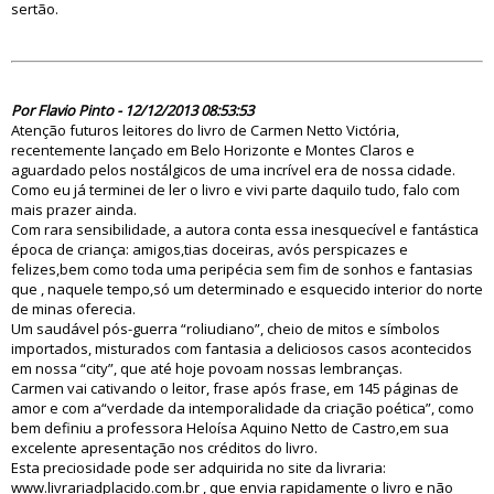
sertão.
76635
Por Flavio Pinto - 12/12/2013 08:53:53
Atenção futuros leitores do livro de Carmen Netto Victória,
recentemente lançado em Belo Horizonte e Montes Claros e
aguardado pelos nostálgicos de uma incrível era de nossa cidade.
Como eu já terminei de ler o livro e vivi parte daquilo tudo, falo com
mais prazer ainda.
Com rara sensibilidade, a autora conta essa inesquecível e fantástica
época de criança: amigos,tias doceiras, avós perspicazes e
felizes,bem como toda uma peripécia sem fim de sonhos e fantasias
que , naquele tempo,só um determinado e esquecido interior do norte
de minas oferecia.
Um saudável pós-guerra “roliudiano”, cheio de mitos e símbolos
importados, misturados com fantasia a deliciosos casos acontecidos
em nossa “city”, que até hoje povoam nossas lembranças.
Carmen vai cativando o leitor, frase após frase, em 145 páginas de
amor e com a“verdade da intemporalidade da criação poética”, como
bem definiu a professora Heloísa Aquino Netto de Castro,em sua
excelente apresentação nos créditos do livro.
Esta preciosidade pode ser adquirida no site da livraria:
www.livrariadplacido.com.br , que envia rapidamente o livro e não