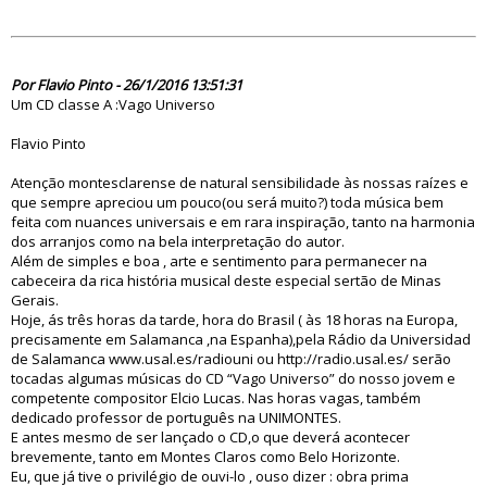
81185
Por Flavio Pinto - 26/1/2016 13:51:31
Um CD classe A :Vago Universo
Flavio Pinto
Atenção montesclarense de natural sensibilidade às nossas raízes e
que sempre apreciou um pouco(ou será muito?) toda música bem
feita com nuances universais e em rara inspiração, tanto na harmonia
dos arranjos como na bela interpretação do autor.
Além de simples e boa , arte e sentimento para permanecer na
cabeceira da rica história musical deste especial sertão de Minas
Gerais.
Hoje, ás três horas da tarde, hora do Brasil ( às 18 horas na Europa,
precisamente em Salamanca ,na Espanha),pela Rádio da Universidad
de Salamanca www.usal.es/radiouni ou http://radio.usal.es/ serão
tocadas algumas músicas do CD “Vago Universo” do nosso jovem e
competente compositor Elcio Lucas. Nas horas vagas, também
dedicado professor de português na UNIMONTES.
E antes mesmo de ser lançado o CD,o que deverá acontecer
brevemente, tanto em Montes Claros como Belo Horizonte.
Eu, que já tive o privilégio de ouvi-lo , ouso dizer : obra prima