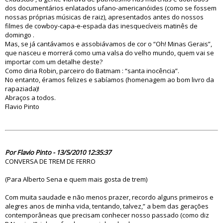
dos documentários enlatados ufano-americanóides (como se fossem
nossas próprias músicas de raiz), apresentados antes do nossos
filmes de cowboy-capa-e-espada das inesquecíveis matinês de
domingo .
Mas, se já cantávamos e assobiávamos de cor o “Oh! Minas Gerais”,
que nasceu e morrerá como uma valsa do velho mundo, quem vai se
importar com um detalhe deste?
Como diria Robin, parceiro do Batmam : “santa inocência”.
No entanto, éramos felizes e sabíamos (homenagem ao bom livro da
rapaziada)!
Abraços a todos.
Flavio Pinto
58325
Por Flavio Pinto - 13/5/2010 12:35:37
CONVERSA DE TREM DE FERRO
(Para Alberto Sena e quem mais gosta de trem)
Com muita saudade e não menos prazer, recordo alguns primeiros e
alegres anos de minha vida, tentando, talvez,” a bem das gerações
contemporâneas que precisam conhecer nosso passado (como diz