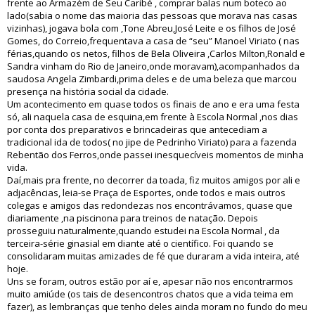
frente ao Armazém de Seu Caribé , comprar balas num boteco ao
lado(sabia o nome das maioria das pessoas que morava nas casas
vizinhas), jogava bola com ,Tone Abreu,José Leite e os filhos de José
Gomes, do Correio,frequentava a casa de “seu” Manoel Viriato ( nas
férias,quando os netos, filhos de Bela Oliveira ,Carlos Milton,Ronald e
Sandra vinham do Rio de Janeiro,onde moravam),acompanhados da
saudosa Angela Zimbardi,prima deles e de uma beleza que marcou
presença na história social da cidade.
Um acontecimento em quase todos os finais de ano e era uma festa
só, ali naquela casa de esquina,em frente à Escola Normal ,nos dias
por conta dos preparativos e brincadeiras que antecediam a
tradicional ida de todos( no jipe de Pedrinho Viriato) para a fazenda
Rebentão dos Ferros,onde passei inesquecíveis momentos de minha
vida.
Daí,mais pra frente, no decorrer da toada, fiz muitos amigos por ali e
adjacências, leia-se Praça de Esportes, onde todos e mais outros
colegas e amigos das redondezas nos encontrávamos, quase que
diariamente ,na piscinona para treinos de natação. Depois
prosseguiu naturalmente,quando estudei na Escola Normal , da
terceira-série ginasial em diante até o científico. Foi quando se
consolidaram muitas amizades de fé que duraram a vida inteira, até
hoje.
Uns se foram, outros estão por aí e, apesar não nos encontrarmos
muito amiúde (os tais de desencontros chatos que a vida teima em
fazer), as lembranças que tenho deles ainda moram no fundo do meu