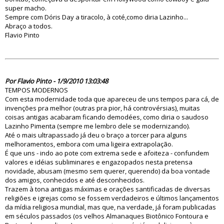
super macho.
Sempre com Dóris Day a tiracolo, à coté,como diria Lazinho...
Abraço a todos.
Flavio Pinto
60943
Por Flavio Pinto - 1/9/2010 13:03:48
TEMPOS MODERNOS
Com esta modernidade toda que apareceu de uns tempos para cá, de
invenções pra melhor (outras pra pior, há controvérsias), muitas
coisas antigas acabaram ficando demodées, como diria o saudoso
Lazinho Pimenta (sempre me lembro dele se modernizando).
Até o mais ultrapassado já deu o braço a torcer para alguns
melhoramentos, embora com uma ligeira extrapolação.
É que uns - indo ao pote com extrema sede e afoiteza - confundem
valores e idéias subliminares e engazopados nesta pretensa
novidade, abusam (mesmo sem querer, querendo) da boa vontade
dos amigos, conhecidos e até desconhecidos.
Trazem à tona antigas máximas e orações santificadas de diversas
religiões e igrejas como se fossem verdadeiros e últimos lançamentos
da mídia religiosa mundial, mas que, na verdade, já foram publicadas
em séculos passados (os velhos Almanaques Biotônico Fontoura e