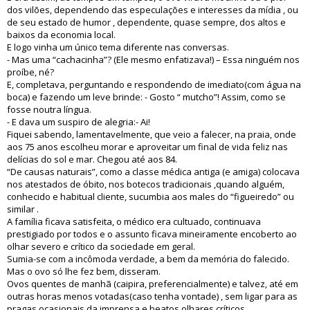
dos vilões, dependendo das especulações e interesses da mídia , ou
de seu estado de humor , dependente, quase sempre, dos altos e
baixos da economia local.
E logo vinha um único tema diferente nas conversas.
- Mas uma “cachacinha”? (Ele mesmo enfatizava!) – Essa ninguém nos
proíbe, né?
E, completava, perguntando e respondendo de imediato(com água na
boca) e fazendo um leve brinde: - Gosto “ mutcho”! Assim, como se
fosse noutra língua.
- E dava um suspiro de alegria:- Ai!
Fiquei sabendo, lamentavelmente, que veio a falecer, na praia, onde
aos 75 anos escolheu morar e aproveitar um final de vida feliz nas
delícias do sol e mar. Chegou até aos 84.
“De causas naturais”, como a classe médica antiga (e amiga) colocava
nos atestados de óbito, nos botecos tradicionais ,quando alguém,
conhecido e habitual cliente, sucumbia aos males do “figueiredo” ou
similar .
A família ficava satisfeita, o médico era cultuado, continuava
prestigiado por todos e o assunto ficava mineiramente encoberto ao
olhar severo e crítico da sociedade em geral.
Sumia-se com a incômoda verdade, a bem da memória do falecido.
Mas o ovo só lhe fez bem, disseram.
Ovos quentes de manhã (caipira, preferencialmente) e talvez, até em
outras horas menos votadas(caso tenha vontade) , sem ligar para as
pragas ocasionais da imprensa e beatos olhares críticos.