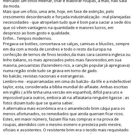
mercado: um ofício milenar, criar e elaborar roupas, à mão, não saía
da moda.
Mais que um ofício, uma arte, hoje, em fase de extinção, pelo
crescimento desordenado e forçada industrialização - mal planejadas
necessidades - que atropelam tudo que é bom para saciar a sede dos
que só vêem vantagens na quantidade e maiores lucros, em
desprezo ao bom-gosto e qualidade.
Enfim... Tempos modernos.
Pregava-se botões, consertava-se calças, camisas e blusões, sempre
em dia com a moda de Londres e todo o resto da Europa na
confecção de ternos de finos tecidos,da mais cara casimira inglesa ou
linho italiano, os mais apreciados pelos mais favorecidos,em sua
maioria, pecuaristas (fazendeiro rico, a canção popular já apregoava)
numa região onde tudo se girava em torno de gado.
No balcão, revistas nacionais e estrangeiras.
Lembro-me - esparramadas em cima do balcão- da life e a indefectível
taylor, esta, considerada a bíblia mundial do alfaiate. Ambas escritas
em inglês ( a life tinha uma versão em espanhol), difícil para uns e
impossível para outros, embora ali na alfaiataria ninguém ligasse : as
fotos diziam tudo que se queria saber.
A alternativa mais econômica era o amarelecido brim cáqui para os
menos afortunados, os remediados que ainda queriam ficar ricos.
Estes, em maior número, faziam fila nas compras e na prova de
roupas, atendidos com o mesmo esmero e presteza pelo mestre,
oficiais e assistentes. O resistente brim era o tecido mais requisitado: