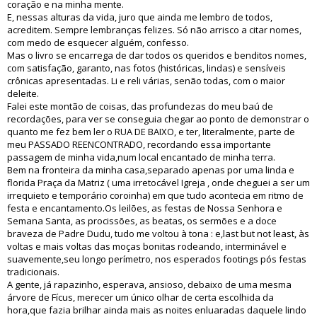
coração e na minha mente.
E, nessas alturas da vida, juro que ainda me lembro de todos,
acreditem. Sempre lembranças felizes. Só não arrisco a citar nomes,
com medo de esquecer alguém, confesso.
Mas o livro se encarrega de dar todos os queridos e benditos nomes,
com satisfação, garanto, nas fotos (históricas, lindas) e sensíveis
crônicas apresentadas. Li e reli várias, senão todas, com o maior
deleite.
Falei este montão de coisas, das profundezas do meu baú de
recordações, para ver se conseguia chegar ao ponto de demonstrar o
quanto me fez bem ler o RUA DE BAIXO, e ter, literalmente, parte de
meu PASSADO REENCONTRADO, recordando essa importante
passagem de minha vida,num local encantado de minha terra.
Bem na fronteira da minha casa,separado apenas por uma linda e
florida Praça da Matriz ( uma irretocável Igreja , onde cheguei a ser um
irrequieto e temporário coroinha) em que tudo acontecia em ritmo de
festa e encantamento.Os leilões, as festas de Nossa Senhora e
Semana Santa, as procissões, as beatas, os sermões e a doce
braveza de Padre Dudu, tudo me voltou à tona : e,last but not least, às
voltas e mais voltas das moças bonitas rodeando, interminável e
suavemente,seu longo perímetro, nos esperados footings pós festas
tradicionais.
A gente, já rapazinho, esperava, ansioso, debaixo de uma mesma
árvore de Fícus, merecer um único olhar de certa escolhida da
hora,que fazia brilhar ainda mais as noites enluaradas daquele lindo