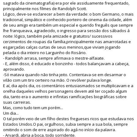
sagrado da cinematografia) era por ele assiduamente frequentado,
principalmente nos filmes de Randolph Scott.
Lógico, deve-se esclarecer a bem da verdade: o bom Germano, o mais
tradicional, simpático e conhecido porteiro de cinema da cidade, além
de seu amigo era também um especial e querido freguês que sempre
lhe franqueava, agradecido, o ingresso para sessão dos sábados á
noite: lógico, também pela amizade e gratuitos/ sucessivos
cerzimentos de roupas da família,principalmente nas amarrotadas e
esgarçadas calças curtas de seus meninos,que viviam jogando
pelada o dia inteiro no Larguinho do Rosário.
- Randolph arrasa, sempre afirmava o mestre-alfaiate.
- E, além disso, é educado e bonzinho - todos balançavam a cabeça,
aprovando.
-Só matava quando não tinha jeito. Contentava-se em desarmar o
vilão com um tiro certeiro na mão. O revólver pulava longe.
E aí, dia após dia, os comentários entusiasmados se multiplicavam e a
orelha daqueles velhos personagens devem até ter coçado algum
dia, tanto era o aumento e infinitas ramificações biográficas sobre
suas carreiras.
Mas, como tudo tem um porém...
Um dia...
O tal porém veio de um filho destes fregueses ricos que estudava nos
Estados Unidos.O pai, orgulhoso, subia sempre a sua bola, sempre
omitindo o som de erre aspirado do agá no início da palavra.
- Arvardi, abria a boca, todo sorridente.