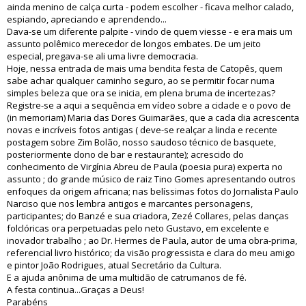
ainda menino de calça curta - podem escolher - ficava melhor calado,
espiando, apreciando e aprendendo...
Dava-se um diferente palpite - vindo de quem viesse - e era mais um
assunto polêmico merecedor de longos embates. De um jeito
especial, pregava-se ali uma livre democracia.
Hoje, nessa entrada de mais uma bendita festa de Catopês, quem
sabe achar qualquer caminho seguro, ao se permitir focar numa
simples beleza que ora se inicia, em plena bruma de incertezas?
Registre-se a aqui a sequência em vídeo sobre a cidade e o povo de
(in memoriam) Maria das Dores Guimarães, que a cada dia acrescenta
novas e incríveis fotos antigas ( deve-se realçar a linda e recente
postagem sobre Zim Bolão, nosso saudoso técnico de basquete,
posteriormente dono de bar e restaurante); acrescido do
conhecimento de Virgínia Abreu de Paula (poesia pura) experta no
assunto ; do grande músico de raiz Tino Gomes apresentando outros
enfoques da origem africana; nas belíssimas fotos do Jornalista Paulo
Narciso que nos lembra antigos e marcantes personagens,
participantes; do Banzé e sua criadora, Zezé Collares, pelas danças
folclóricas ora perpetuadas pelo neto Gustavo, em excelente e
inovador trabalho ; ao Dr. Hermes de Paula, autor de uma obra-prima,
referencial livro histórico; da visão progressista e clara do meu amigo
e pintor João Rodrigues, atual Secretário da Cultura.
E a ajuda anônima de uma multidão de catrumanos de fé.
A festa continua...Graças a Deus!
Parabéns