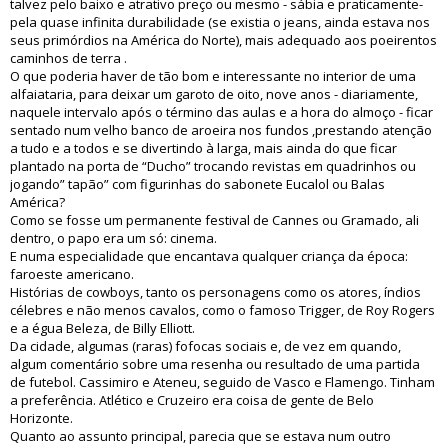
talvez pelo baixo e atrativo preço ou mesmo - sábia e praticamente-
pela quase infinita durabilidade (se existia o jeans, ainda estava nos
seus primórdios na América do Norte), mais adequado aos poeirentos
caminhos de terra .
O que poderia haver de tão bom e interessante no interior de uma
alfaiataria, para deixar um garoto de oito, nove anos - diariamente,
naquele intervalo após o término das aulas e a hora do almoço - ficar
sentado num velho banco de aroeira nos fundos ,prestando atenção
a tudo e a todos e se divertindo à larga, mais ainda do que ficar
plantado na porta de “Ducho” trocando revistas em quadrinhos ou
jogando” tapão” com figurinhas do sabonete Eucalol ou Balas
América?
Como se fosse um permanente festival de Cannes ou Gramado, ali
dentro, o papo era um só: cinema.
E numa especialidade que encantava qualquer criança da época:
faroeste americano.
Histórias de cowboys, tanto os personagens como os atores, índios
célebres e não menos cavalos, como o famoso Trigger, de Roy Rogers
e a égua Beleza, de Billy Elliott.
Da cidade, algumas (raras) fofocas sociais e, de vez em quando,
algum comentário sobre uma resenha ou resultado de uma partida
de futebol. Cassimiro e Ateneu, seguido de Vasco e Flamengo. Tinham
a preferência. Atlético e Cruzeiro era coisa de gente de Belo
Horizonte.
Quanto ao assunto principal, parecia que se estava num outro