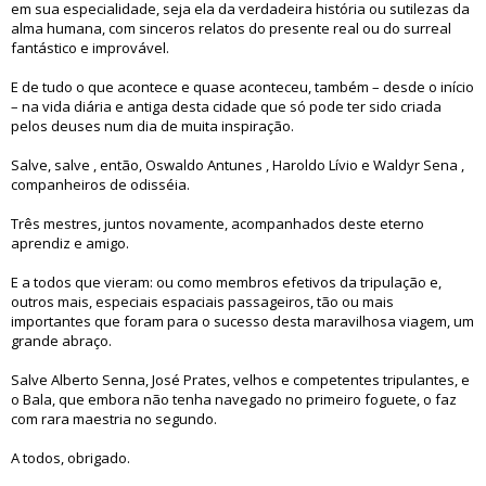
em sua especialidade, seja ela da verdadeira história ou sutilezas da
alma humana, com sinceros relatos do presente real ou do surreal
fantástico e improvável.
E de tudo o que acontece e quase aconteceu, também – desde o início
– na vida diária e antiga desta cidade que só pode ter sido criada
pelos deuses num dia de muita inspiração.
Salve, salve , então, Oswaldo Antunes , Haroldo Lívio e Waldyr Sena ,
companheiros de odisséia.
Três mestres, juntos novamente, acompanhados deste eterno
aprendiz e amigo.
E a todos que vieram: ou como membros efetivos da tripulação e,
outros mais, especiais espaciais passageiros, tão ou mais
importantes que foram para o sucesso desta maravilhosa viagem, um
grande abraço.
Salve Alberto Senna, José Prates, velhos e competentes tripulantes, e
o Bala, que embora não tenha navegado no primeiro foguete, o faz
com rara maestria no segundo.
A todos, obrigado.