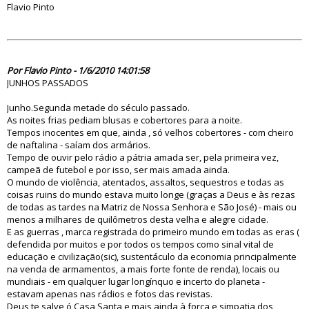
Flavio Pinto
58936
Por Flavio Pinto - 1/6/2010 14:01:58
JUNHOS PASSADOS
Junho.Segunda metade do século passado.
As noites frias pediam blusas e cobertores para a noite.
Tempos inocentes em que, ainda , só velhos cobertores - com cheiro
de naftalina - saíam dos armários.
Tempo de ouvir pelo rádio a pátria amada ser, pela primeira vez,
campeã de futebol e por isso, ser mais amada ainda.
O mundo de violência, atentados, assaltos, sequestros e todas as
coisas ruins do mundo estava muito longe (graças a Deus e às rezas
de todas as tardes na Matriz de Nossa Senhora e São José) - mais ou
menos a milhares de quilômetros desta velha e alegre cidade.
E as guerras , marca registrada do primeiro mundo em todas as eras (
defendida por muitos e por todos os tempos como sinal vital de
educação e civilização(sic), sustentáculo da economia principalmente
na venda de armamentos, a mais forte fonte de renda), locais ou
mundiais - em qualquer lugar longínquo e incerto do planeta -
estavam apenas nas rádios e fotos das revistas.
Deus te salve ó Casa Santa e mais ainda à força e simpatia dos