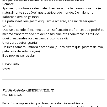
Sempre.
Aproveito, confirmo e devo até dizer: se ainda tem uma coisa boa (e
naturalmente saudável) neste atribulado mundo, é o milenar e
saboroso ovo de galinha.
De pata, não! Tem gosto esquisito e amargo, apesar de ter quem
coma...
Que seja cozido, frito, mexido, um sofisticado e afrancesado poché ou
mesmo transformado em deliciosas omeletes com recheios mil: de
queijo, espinafre ou o escambal , como se diz.
Uma verdadeira iguaria l
Os ricos comem. Embora escondido (nunca dizem que gostam de ovo,
pela falta de sofisticação).
E os pobres se regalam.
Flavio Pinto
o-o-o
78695
Por Flávio Pinto - 28/9/2014 18:21:12
RUA DE BAIXO
Eu tenho a impressão que, boa parte da minha infância