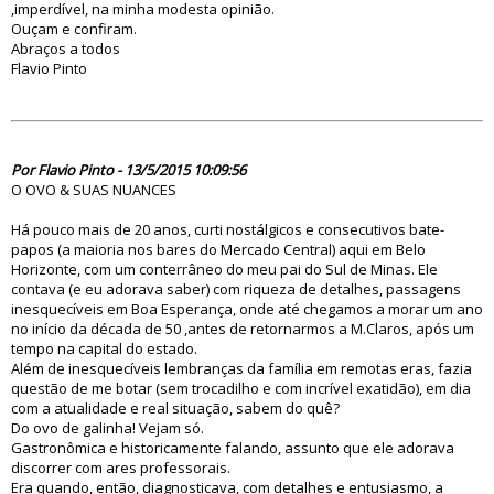
,imperdível, na minha modesta opinião.
Ouçam e confiram.
Abraços a todos
Flavio Pinto
79913
Por Flavio Pinto - 13/5/2015 10:09:56
O OVO & SUAS NUANCES
Há pouco mais de 20 anos, curti nostálgicos e consecutivos bate-
papos (a maioria nos bares do Mercado Central) aqui em Belo
Horizonte, com um conterrâneo do meu pai do Sul de Minas. Ele
contava (e eu adorava saber) com riqueza de detalhes, passagens
inesquecíveis em Boa Esperança, onde até chegamos a morar um ano
no início da década de 50 ,antes de retornarmos a M.Claros, após um
tempo na capital do estado.
Além de inesquecíveis lembranças da família em remotas eras, fazia
questão de me botar (sem trocadilho e com incrível exatidão), em dia
com a atualidade e real situação, sabem do quê?
Do ovo de galinha! Vejam só.
Gastronômica e historicamente falando, assunto que ele adorava
discorrer com ares professorais.
Era quando, então, diagnosticava, com detalhes e entusiasmo, a