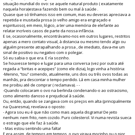
situação mundial do ovo: se aquele natural produto ( exatamente
naquela hora)estava fazendo bem ou mal à saúde .
Quase que só tínhamos isso em comum, mas eu deveras apreciava a
repetida e inusitada prosa (o velho amigo era engraçado e
espirituoso), em meio, lógico, a ter uma memória de elefante ao
relatar incríveis casos de parte da nossa infância.
E se, ocasionalmente, encontrávamo-nos em outros lugares, restritos
apenas a mero contato visual, à distancia ou mesmo tendo algo ou
alguém presente atrapalhando a prosa , de imediato, dava-me um
sinal de positivo ou negativo com o polegar.
Só eu sabia o que era. E ría sozinho.
Se houvesse tempo e lugar para uma conversa (vez por outra até
regada a “biritas e acepipes” (como ele dizia), logo vinha a história:
-Menino, “tou” comendo, atualmente, uns dois ou três ovos todas as
manhãs, pra descontar o tempo perdido. Lá em casa minha mulher
me proibiu até de comprar ( reclamava). - -
-Quando colocaram o ovo na berlinda condenando-o ao ostracismo,
como alimento danoso e prejudicial à saúde.
Ou, então, quando se zangava com os preços em alta (principalmente
na Quaresma), revelava o oposto:
- Agora sou eu é que não como mais aquela disgrama! De jeito
nenhum: nem frito, nem cozido. Puro colesterol. Vi numa revista sueca
o estrago que ele faz à saúde.
- Mas estou sentindo uma falta!
E era assim, de tempos em tempos, o ovo virava mocinho ou o pior