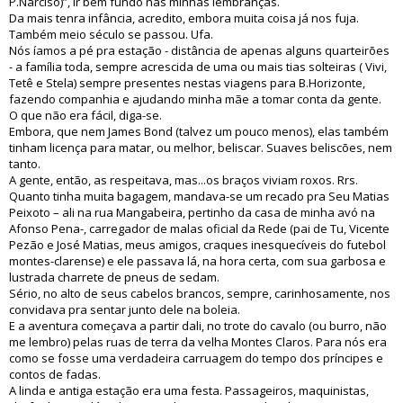
P.Narciso)”, ir bem fundo nas minhas lembranças.
Da mais tenra infância, acredito, embora muita coisa já nos fuja.
Também meio século se passou. Ufa.
Nós íamos a pé pra estação - distância de apenas alguns quarteirões
- a família toda, sempre acrescida de uma ou mais tias solteiras ( Vivi,
Tetê e Stela) sempre presentes nestas viagens para B.Horizonte,
fazendo companhia e ajudando minha mãe a tomar conta da gente.
O que não era fácil, diga-se.
Embora, que nem James Bond (talvez um pouco menos), elas também
tinham licença para matar, ou melhor, beliscar. Suaves beliscões, nem
tanto.
A gente, então, as respeitava, mas...os braços viviam roxos. Rrs.
Quanto tinha muita bagagem, mandava-se um recado pra Seu Matias
Peixoto – ali na rua Mangabeira, pertinho da casa de minha avó na
Afonso Pena-, carregador de malas oficial da Rede (pai de Tu, Vicente
Pezão e José Matias, meus amigos, craques inesquecíveis do futebol
montes-clarense) e ele passava lá, na hora certa, com sua garbosa e
lustrada charrete de pneus de sedam.
Sério, no alto de seus cabelos brancos, sempre, carinhosamente, nos
convidava pra sentar junto dele na boleia.
E a aventura começava a partir dali, no trote do cavalo (ou burro, não
me lembro) pelas ruas de terra da velha Montes Claros. Para nós era
como se fosse uma verdadeira carruagem do tempo dos príncipes e
contos de fadas.
A linda e antiga estação era uma festa. Passageiros, maquinistas,