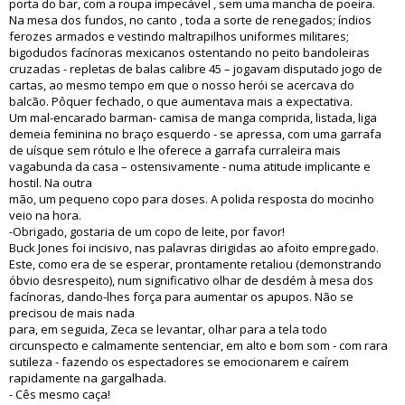
porta do bar, com a roupa impecável , sem uma mancha de poeira.
Na mesa dos fundos, no canto , toda a sorte de renegados; índios
ferozes armados e vestindo maltrapilhos uniformes militares;
bigodudos facínoras mexicanos ostentando no peito bandoleiras
cruzadas - repletas de balas calibre 45 – jogavam disputado jogo de
cartas, ao mesmo tempo em que o nosso herói se acercava do
balcão. Pôquer fechado, o que aumentava mais a expectativa.
Um mal-encarado barman- camisa de manga comprida, listada, liga
demeia feminina no braço esquerdo - se apressa, com uma garrafa
de uísque sem rótulo e lhe oferece a garrafa curraleira mais
vagabunda da casa – ostensivamente - numa atitude implicante e
hostil. Na outra
mão, um pequeno copo para doses. A polida resposta do mocinho
veio na hora.
-Obrigado, gostaria de um copo de leite, por favor!
Buck Jones foi incisivo, nas palavras dirigidas ao afoito empregado.
Este, como era de se esperar, prontamente retaliou (demonstrando
óbvio desrespeito), num significativo olhar de desdém à mesa dos
facínoras, dando-lhes força para aumentar os apupos. Não se
precisou de mais nada
para, em seguida, Zeca se levantar, olhar para a tela todo
circunspecto e calmamente sentenciar, em alto e bom som - com rara
sutileza - fazendo os espectadores se emocionarem e caírem
rapidamente na gargalhada.
- Cês mesmo caça!