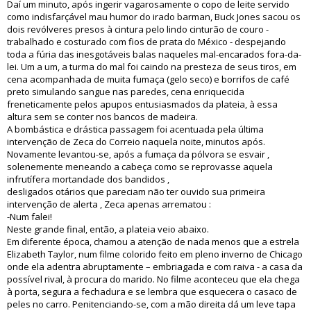
Daí um minuto, após ingerir vagarosamente o copo de leite servido
como indisfarçável mau humor do irado barman, Buck Jones sacou os
dois revólveres presos à cintura pelo lindo cinturão de couro -
trabalhado e costurado com fios de prata do México - despejando
toda a fúria das inesgotáveis balas naqueles mal-encarados fora-da-
lei. Um a um, a turma do mal foi caindo na presteza de seus tiros, em
cena acompanhada de muita fumaça (gelo seco) e borrifos de café
preto simulando sangue nas paredes, cena enriquecida
freneticamente pelos apupos entusiasmados da plateia, à essa
altura sem se conter nos bancos de madeira.
A bombástica e drástica passagem foi acentuada pela última
intervenção de Zeca do Correio naquela noite, minutos após.
Novamente levantou-se, após a fumaça da pólvora se esvair ,
solenemente meneando a cabeça como se reprovasse aquela
infrutífera mortandade dos bandidos ,
desligados otários que pareciam não ter ouvido sua primeira
intervenção de alerta , Zeca apenas arrematou :
-Num falei!
Neste grande final, então, a plateia veio abaixo.
Em diferente época, chamou a atenção de nada menos que a estrela
Elizabeth Taylor, num filme colorido feito em pleno inverno de Chicago
onde ela adentra abruptamente – embriagada e com raiva - a casa da
possível rival, à procura do marido. No filme aconteceu que ela chega
à porta, segura a fechadura e se lembra que esquecera o casaco de
peles no carro. Penitenciando-se, com a mão direita dá um leve tapa