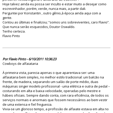
Hoje talvez ainda eu possa ser inculto e estar muito a desejar como
escrevinhador, porém, verde, nunca mais, a partir dali.
Perguntei por Konstantin , outro gênio,à época ainda aqui com a
gente.
Contou as últimas e finalizou; “somos uns sobreviventes, caro Flavio”.
Que nunca serão esquecidos, Doutor Oswaldo.
Tenho certeza.
Flavio Pinto
69125
Por Flavio Pinto - 6/10/2011 10:36:23
Cowboys de alfaiataria
À primeira vista, parecia apenas o que aparentava ser: uma
alfaiataria bem simples, no melhor estilo tradicional: um balcão na
frente, de madeira, separando um salão de porte médio, duas
máquinas singer modelo profissional - uma elétrica e outra de pedal –
costurando em alta e baixa velocidade, operadas pelo mestre e
hábeis oficiais. Sempre dando conta, com rara eficiência, de todos os
serviços normais e anormais que fossem necessários ao bem vestir
de uma extensa e fiel freguesia.
Vivia-se um glorioso tempo, a profissão de alfaiate estava em alta no