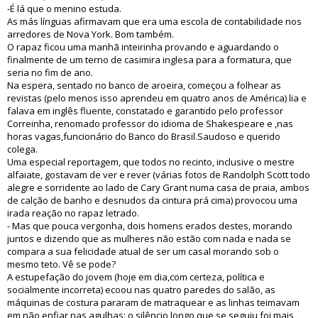
-É lá que o menino estuda.
As más línguas afirmavam que era uma escola de contabilidade nos
arredores de Nova York. Bom também.
O rapaz ficou uma manhã inteirinha provando e aguardando o
finalmente de um terno de casimira inglesa para a formatura, que
seria no fim de ano.
Na espera, sentado no banco de aroeira, começou a folhear as
revistas (pelo menos isso aprendeu em quatro anos de América) lia e
falava em inglês fluente, constatado e garantido pelo professor
Correinha, renomado professor do idioma de Shakespeare e ,nas
horas vagas,funcionário do Banco do Brasil.Saudoso e querido
colega.
Uma especial reportagem, que todos no recinto, inclusive o mestre
alfaiate, gostavam de ver e rever (várias fotos de Randolph Scott todo
alegre e sorridente ao lado de Cary Grant numa casa de praia, ambos
de calção de banho e desnudos da cintura prá cima) provocou uma
irada reação no rapaz letrado.
- Mas que pouca vergonha, dois homens erados destes, morando
juntos e dizendo que as mulheres não estão com nada e nada se
compara a sua felicidade atual de ser um casal morando sob o
mesmo teto. Vê se pode?
A estupefação do jovem (hoje em dia,com certeza, política e
socialmente incorreta) ecoou nas quatro paredes do salão, as
máquinas de costura pararam de matraquear e as linhas teimavam
em não enfiar nas agulhas: o silêncio longo que se seguiu foi mais