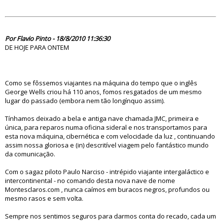
60652
Por Flavio Pinto - 18/8/2010 11:36:30
DE HOJE PARA ONTEM
Como se fôssemos viajantes na máquina do tempo que o inglês
George Wells criou há 110 anos, fomos resgatados de um mesmo
lugar do passado (embora nem tão longínquo assim).
Tínhamos deixado a bela e antiga nave chamada JMC, primeira e
única, para reparos numa oficina sideral e nos transportamos para
esta nova máquina, cibernética e com velocidade da luz , continuando
assim nossa gloriosa e (in) descritível viagem pelo fantástico mundo
da comunicação.
Com o sagaz piloto Paulo Narciso - intrépido viajante intergaláctico e
intercontinental - no comando desta nova nave de nome
Montesclaros.com , nunca caímos em buracos negros, profundos ou
mesmo rasos e sem volta.
Sempre nos sentimos seguros para darmos conta do recado, cada um