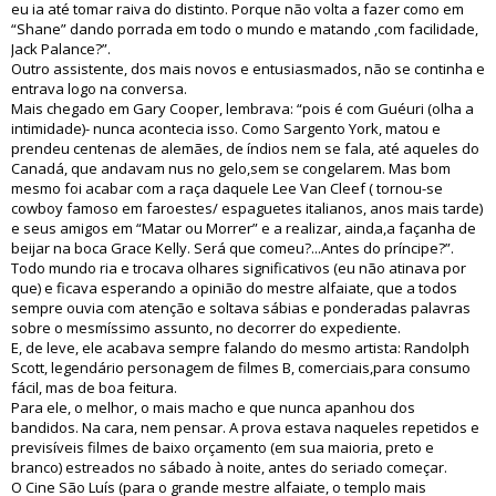
eu ia até tomar raiva do distinto. Porque não volta a fazer como em
“Shane” dando porrada em todo o mundo e matando ,com facilidade,
Jack Palance?”.
Outro assistente, dos mais novos e entusiasmados, não se continha e
entrava logo na conversa.
Mais chegado em Gary Cooper, lembrava: “pois é com Guéuri (olha a
intimidade)- nunca acontecia isso. Como Sargento York, matou e
prendeu centenas de alemães, de índios nem se fala, até aqueles do
Canadá, que andavam nus no gelo,sem se congelarem. Mas bom
mesmo foi acabar com a raça daquele Lee Van Cleef ( tornou-se
cowboy famoso em faroestes/ espaguetes italianos, anos mais tarde)
e seus amigos em “Matar ou Morrer” e a realizar, ainda,a façanha de
beijar na boca Grace Kelly. Será que comeu?...Antes do príncipe?”.
Todo mundo ria e trocava olhares significativos (eu não atinava por
que) e ficava esperando a opinião do mestre alfaiate, que a todos
sempre ouvia com atenção e soltava sábias e ponderadas palavras
sobre o mesmíssimo assunto, no decorrer do expediente.
E, de leve, ele acabava sempre falando do mesmo artista: Randolph
Scott, legendário personagem de filmes B, comerciais,para consumo
fácil, mas de boa feitura.
Para ele, o melhor, o mais macho e que nunca apanhou dos
bandidos. Na cara, nem pensar. A prova estava naqueles repetidos e
previsíveis filmes de baixo orçamento (em sua maioria, preto e
branco) estreados no sábado à noite, antes do seriado começar.
O Cine São Luís (para o grande mestre alfaiate, o templo mais