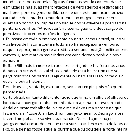
mundo, com todas aquelas figuras famosas sendo comentadas e
esmiuçadas nas suas interpretações de verdadeiros e legendários
machões, personagens conflitantes de um oeste americano bravio,
cantado e decantado no mundo inteiro, no magnetismo de seus
duelos ao por do sol, rapidez no saque dos revólveres e precisão na
pontaria dos rifles “Winchester”, na eterna guerra e devastação de
primitivas e inocentes nações indígenas.
E foi assim em toda a América, tanto do norte, como Central, ou do Sul
– os livros de história contam tudo, não há escapatória - embora,
naquela época, muita gente acreditava ser uma posição politicamente
correta. Quem matava mais índios era considerado herói e o povo
aplaudia.
Buffalo Bill, mais famoso e falado, era cortejado e fez fortunas anos
depois em circos de cavalinhos. Onde ele está hoje? Tem que se
perguntar p’ros os padres, seja crente ou não. Mas isso, como diz o
outro , é outra história...
E eu ficava ali, sentado, escutando, sem dar um pio, pois não queria
perder nada.
Certo oficial, um tanto diferente (acho que tinha um olho só) olhava de
lado para enxergar a linha ser enfiada na agulha – usava um lindo
dedal de prata trabalhada - volta e meia dava uma parada no que
fazia e dizia: “ Esse Allan Ladd num tem jeito mesmo. Deu agora pra
fazer filme policial e só vive apanhando. Outro dia,mesmo,um
gangster mal encarado deu-lhe uma surra num beco cheio de latas de
lixo, que se não fosse aquela lourinha que cuidou dele a noite inteira