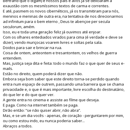
Bertrand que o digam) e nossos pais e avós já se deliciaram à
exaustão com os mesmíssimos textos de carma e correntes.
E até, pasmem os novos cibernéticos, já os transmitiram para nós,
meninos e meninas de outra era, na tentativa de nos direcionarmos
ad infinitum para o bem eterno , Deus te abençoe per secula
seculorum, amém.
Isso, eu e toda uma geração feliz já ouvimos até enjoar.
Com os olhares entediados virados para cima (é verdade e deve se
dizer), vendo muriçocas voarem livres e soltas pela sala.
Doidos para sair e brincar na rua.
Coisa de ontem, anteontem e tresantontem, os velhos de guerra
entendem.
Mas, justiça seja dita e feita: todo o mundo faz o que quer de seus e-
mails.
Estão no direito, quem poderá dizer que não.
Embora seja bom saber que este direito torna-se perdido quando
entra num espaço de outrem, passando uma barreira que se chama
privacidade e, o que é mais importante, livre escolha do destinatário,
do que ler e do que quer ver.
A gente entra no cinema e assiste ao filme que deseja.
E paga. Como na internet também se paga.
Dirão então: “se não quiser abrir, não abra”.
Mas, e se um dia vocês - apenas, de coração - perguntarem por mim,
ou como estou indo, eu nunca poderia saber...
Abraços a todos.