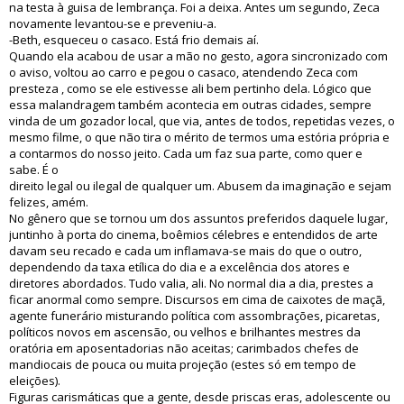
na testa à guisa de lembrança. Foi a deixa. Antes um segundo, Zeca
novamente levantou-se e preveniu-a.
-Beth, esqueceu o casaco. Está frio demais aí.
Quando ela acabou de usar a mão no gesto, agora sincronizado com
o aviso, voltou ao carro e pegou o casaco, atendendo Zeca com
presteza , como se ele estivesse ali bem pertinho dela. Lógico que
essa malandragem também acontecia em outras cidades, sempre
vinda de um gozador local, que via, antes de todos, repetidas vezes, o
mesmo filme, o que não tira o mérito de termos uma estória própria e
a contarmos do nosso jeito. Cada um faz sua parte, como quer e
sabe. É o
direito legal ou ilegal de qualquer um. Abusem da imaginação e sejam
felizes, amém.
No gênero que se tornou um dos assuntos preferidos daquele lugar,
juntinho à porta do cinema, boêmios célebres e entendidos de arte
davam seu recado e cada um inflamava-se mais do que o outro,
dependendo da taxa etílica do dia e a excelência dos atores e
diretores abordados. Tudo valia, ali. No normal dia a dia, prestes a
ficar anormal como sempre. Discursos em cima de caixotes de maçã,
agente funerário misturando política com assombrações, picaretas,
políticos novos em ascensão, ou velhos e brilhantes mestres da
oratória em aposentadorias não aceitas; carimbados chefes de
mandiocais de pouca ou muita projeção (estes só em tempo de
eleições).
Figuras carismáticas que a gente, desde priscas eras, adolescente ou