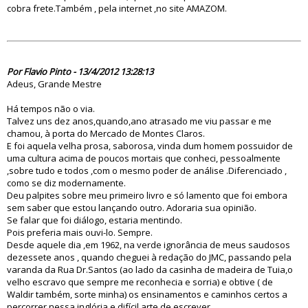
cobra frete.Também , pela internet ,no site AMAZOM.
71024
Por Flavio Pinto - 13/4/2012 13:28:13
Adeus, Grande Mestre
Há tempos não o via.
Talvez uns dez anos,quando,ano atrasado me viu passar e me
chamou, à porta do Mercado de Montes Claros.
E foi aquela velha prosa, saborosa, vinda dum homem possuidor de
uma cultura acima de poucos mortais que conheci, pessoalmente
,sobre tudo e todos ,com o mesmo poder de análise .Diferenciado ,
como se diz modernamente.
Deu palpites sobre meu primeiro livro e só lamento que foi embora
sem saber que estou lançando outro. Adoraria sua opinião.
Se falar que foi diálogo, estaria mentindo.
Pois preferia mais ouvi-lo. Sempre.
Desde aquele dia ,em 1962, na verde ignorância de meus saudosos
dezessete anos , quando cheguei à redação do JMC, passando pela
varanda da Rua Dr.Santos (ao lado da casinha de madeira de Tuia,o
velho escravo que sempre me reconhecia e sorria) e obtive ( de
Waldir também, sorte minha) os ensinamentos e caminhos certos a
percorrer nessa inglória e difícil arte de escrever .