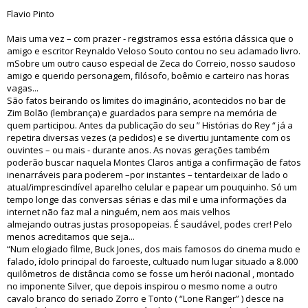
Flavio Pinto
Mais uma vez – com prazer - registramos essa estória clássica que o
amigo e escritor Reynaldo Veloso Souto contou no seu aclamado livro.
mSobre um outro causo especial de Zeca do Correio, nosso saudoso
amigo e querido personagem, filósofo, boêmio e carteiro nas horas
vagas...
São fatos beirando os limites do imaginário, acontecidos no bar de
Zim Bolão (lembrança) e guardados para sempre na memória de
quem participou. Antes da publicação do seu ” Histórias do Rey “ já a
repetira diversas vezes (a pedidos) e se divertiu juntamente com os
ouvintes – ou mais - durante anos. As novas gerações também
poderão buscar naquela Montes Claros antiga a confirmação de fatos
inenarráveis para poderem –por instantes – tentardeixar de lado o
atual/imprescindível aparelho celular e papear um pouquinho. Só um
tempo longe das conversas sérias e das mil e uma informações da
internet não faz mal a ninguém, nem aos mais velhos
almejando outras justas prosopopeias. É saudável, podes crer! Pelo
menos acreditamos que seja...
“Num elogiado filme, Buck Jones, dos mais famosos do cinema mudo e
falado, ídolo principal do faroeste, cultuado num lugar situado a 8.000
quilômetros de distância como se fosse um herói nacional , montado
no imponente Silver, que depois inspirou o mesmo nome a outro
cavalo branco do seriado Zorro e Tonto ( “Lone Ranger” ) desce na