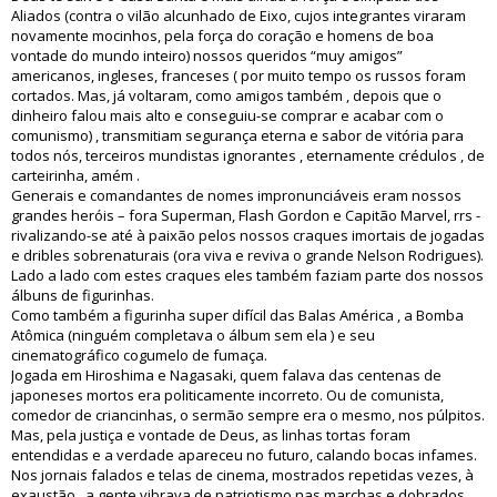
Aliados (contra o vilão alcunhado de Eixo, cujos integrantes viraram
novamente mocinhos, pela força do coração e homens de boa
vontade do mundo inteiro) nossos queridos “muy amigos”
americanos, ingleses, franceses ( por muito tempo os russos foram
cortados. Mas, já voltaram, como amigos também , depois que o
dinheiro falou mais alto e conseguiu-se comprar e acabar com o
comunismo) , transmitiam segurança eterna e sabor de vitória para
todos nós, terceiros mundistas ignorantes , eternamente crédulos , de
carteirinha, amém .
Generais e comandantes de nomes impronunciáveis eram nossos
grandes heróis – fora Superman, Flash Gordon e Capitão Marvel, rrs -
rivalizando-se até à paixão pelos nossos craques imortais de jogadas
e dribles sobrenaturais (ora viva e reviva o grande Nelson Rodrigues).
Lado a lado com estes craques eles também faziam parte dos nossos
álbuns de figurinhas.
Como também a figurinha super difícil das Balas América , a Bomba
Atômica (ninguém completava o álbum sem ela ) e seu
cinematográfico cogumelo de fumaça.
Jogada em Hiroshima e Nagasaki, quem falava das centenas de
japoneses mortos era politicamente incorreto. Ou de comunista,
comedor de criancinhas, o sermão sempre era o mesmo, nos púlpitos.
Mas, pela justiça e vontade de Deus, as linhas tortas foram
entendidas e a verdade apareceu no futuro, calando bocas infames.
Nos jornais falados e telas de cinema, mostrados repetidas vezes, à
exaustão , a gente vibrava de patriotismo nas marchas e dobrados