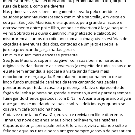
montesclarense, passei brincando ou perambulando à toa, ali pela
ruas de baixo. E como me divertia!
Nas primeiras vezes, bem antigamente, levado pelo querido e
saudoso Joanir Maurício (casado com minha tia Stella), em visita ao
seu pai, Seu João Maurício, e era quando, pela grande amizade e
entrosamento entre pai e filho, ambos se divertiam à larga naquele
velho Sobrado (eu ouvia quietinho, magnetizado e calado), ao
misturarem assuntos do cotidiano com as inimagináveis estórias de
caçadas e aventuras dos dois, contadas de um jeito especial e
jocoso,provocando gargalhadas gerais .
Em mim e quem mais estivesse presente.
Seu João Maurício, super impagável, com suas bem humoradas e
originais tiradas durante as conversas (a respeito de tudo, coisas que
eu até nem entendia, à época) e a visita ainda ficava mais
emocionante e engraçada. Sem falar no acompanhamento de um
lindo fundo musical de canários da terra cantando nas gaiolas
penduradas por toda a casa e a presença olfativa onipresente do
fogão de lenha (o borralho,grande e extenso,ia até a parede) sempre
fumegando cheiros gostosos, com D.Nair e Alexina preparando algum
doce gostoso e me dando raspas e sobras deliciosas,enquanto se
coava um café torrado na hora.
Cada vez que ia ao Casarão, eu vivia e revivia um filme diferente.
Tinha uns nove dez anos. Meus olhos brilhavam, nas histórias.
Caçadas de onça, principalmente. E, fora isso, vivia andando solto e
feliz por aquelas ruas e becos antigos: sempre gostava de passar em