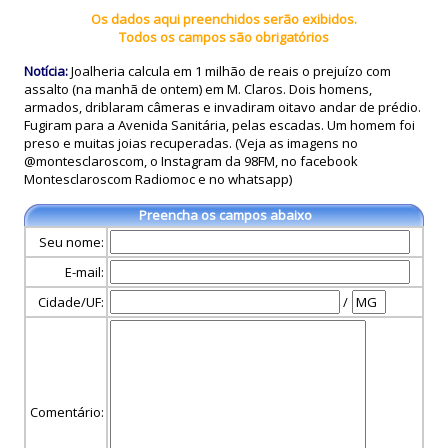
Os dados aqui preenchidos serão exibidos.
Todos os campos são obrigatórios
Notícia:
Joalheria calcula em 1 milhão de reais o prejuízo com
assalto (na manhã de ontem) em M. Claros. Dois homens,
armados, driblaram câmeras e invadiram oitavo andar de prédio.
Fugiram para a Avenida Sanitária, pelas escadas. Um homem foi
preso e muitas joias recuperadas. (Veja as imagens no
@montesclaroscom, o Instagram da 98FM, no facebook
Montesclaroscom Radiomoc e no whatsapp)
Preencha os campos abaixo
Seu nome:
E-mail:
Cidade/UF:
/
Comentário: