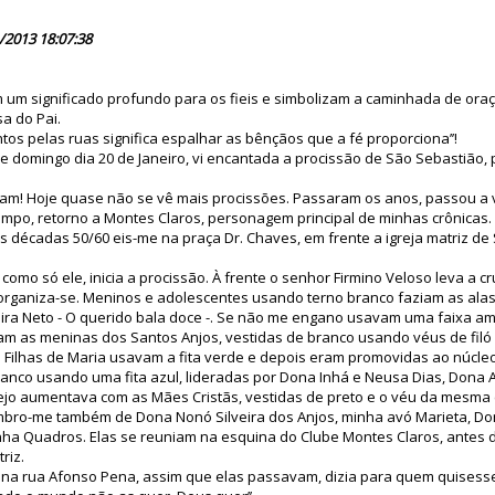
74379
/2013 18:07:38
m um significado profundo para os fieis e simbolizam a caminhada de or
a do Pai.
os pelas ruas significa espalhar as bênçãos que a fé proporciona’’!
 de domingo dia 20 de Janeiro, vi encantada a procissão de São Sebastião,
! Hoje quase não se vê mais procissões. Passaram os anos, passou a v
mpo, retorno a Montes Claros, personagem principal de minhas crônicas.
s décadas 50/60 eis-me na praça Dr. Chaves, em frente a igreja matriz de
omo só ele, inicia a procissão. À frente o senhor Firmino Veloso leva a cr
 organiza-se. Meninos e adolescentes usando terno branco faziam as alas
eira Neto - O querido bala doce -. Se não me engano usavam uma faixa a
ham as meninas dos Santos Anjos, vestidas de branco usando véus de filó
 Filhas de Maria usavam a fita verde e depois eram promovidas ao núcleo
anco usando uma fita azul, lideradas por Dona Inhá e Neusa Dias, Dona A
ejo aumentava com as Mães Cristãs, vestidas de preto e o véu da mesma 
bro-me também de Dona Nonó Silveira dos Anjos, minha avó Marieta, Do
ha Quadros. Elas se reuniam na esquina do Clube Montes Claros, antes d
riz.
na rua Afonso Pena, assim que elas passavam, dizia para quem quisesse o