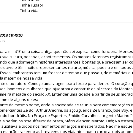
Tinha ilusão!
Tinha vida!
75548
2013 18:40:07
ias
ara mim? E’ uma coisa antiga que não sei explicar como funciona. Monte
a sua cultura, pessoas, acontecimentos. Os montesclarenses registram su
indo que adormeçam histórias interessantes, bonitas que precisam ser c
os teve e têm muitos representantes na arte, música, poesia e em todas 
Essas lembranças tem um frescor de tempo que passou, de memórias qu
la mater’’ de nossa vida.
nte e ao futuro. Começo uma viagem para fora e para dentro. O coração q
es, homens e mulheres que ajudaram a construir os alicerces da Montes 
rimeira metade do século XX. Entender uma cidade a partir de seus mora
o-me de alguns deles:
taurante do mesmo nome, onde a sociedade se reunia para comemorações i
omerciantes Zé Boi, Arthur Amorim, os açougueiros Zé Branco, José Boy, 
ndo hortifrútis. Na Praça de Esportes, Emidio Carvalho, sargento Marino ‘’
 nadar; os ‘’chauffeurs’’ de praça, Mário Alencar, Maroto, Didi; Na estaçã
e auxiliava a todos nos momentos amargos e inesperados. Não me esqueç
sa estação trazendo as bagagens dos viajantes numa carroça, pois autom