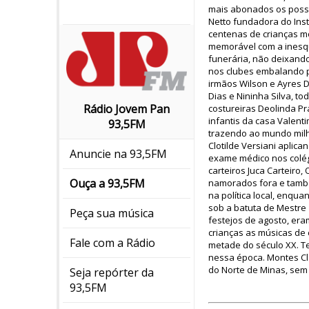
mais abonados os possu
Netto fundadora do Inst
centenas de crianças mo
memorável com a inesqu
funerária, não deixand
nos clubes embalando pa
irmãos Wilson e Ayres D
Dias e Nininha Silva, t
Rádio Jovem Pan
costureiras Deolinda Pr
infantis da casa Valent
93,5FM
trazendo ao mundo milh
Clotilde Versiani aplic
Anuncie na 93,5FM
exame médico nos colég
carteiros Juca Carteiro
Ouça a 93,5FM
namorados fora e també
na política local, enqu
sob a batuta de Mestre Z
Peça sua música
festejos de agosto, er
crianças as músicas de
Fale com a Rádio
metade do século XX. T
nessa época. Montes Cla
do Norte de Minas, sem
Seja repórter da
93,5FM