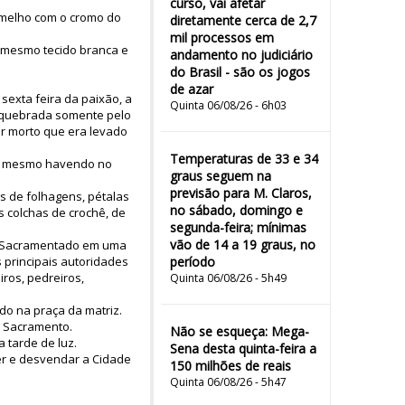
curso, vai afetar
rmelho com o cromo do
diretamente cerca de 2,7
mil processos em
o mesmo tecido branca e
andamento no judiciário
do Brasil - são os jogos
de azar
sexta feira da paixão, a
Quinta 06/08/26 - 6h03
, quebrada somente pelo
or morto que era levado
Temperaturas de 33 e 34
a, mesmo havendo no
graus seguem na
previsão para M. Claros,
os de folhagens, pétalas
no sábado, domingo e
s colchas de crochê, de
segunda-feira; mínimas
vão de 14 a 19 graus, no
us Sacramentado em uma
 principais autoridades
período
iros, pedreiros,
Quinta 06/08/26 - 5h49
ndo na praça da matriz.
S Sacramento.
Não se esqueça: Mega-
 tarde de luz.
Sena desta quinta-feira a
er e desvendar a Cidade
150 milhões de reais
Quinta 06/08/26 - 5h47