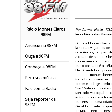
Rádio Montes Claros
Por Carmen Netto - 7/6/
Importância das Memór
98FM
O que é Montes Claros p
Anuncie na 98FM
la se não viajarmos pel
referências, não permit
Ouça a 98FM
A cidade de Montes Clar
conhecimento humano. 
que o passado é a ‘’célu
Conheça a 98FM
Ele dá sentido ao prese
cidadãos montesclarens
Peça sua música
trabalho cotidiano na p
ontem e de hoje, lembr
Fale com a Rádio
‘’Seu’’ Valério do res
Mercado Municipal, os c
entorno da cidade traze
Seja repórter da
que ensinou uma cidade a
98FM
Geraldo do seletivo qu
de Matias Peixoto, nes