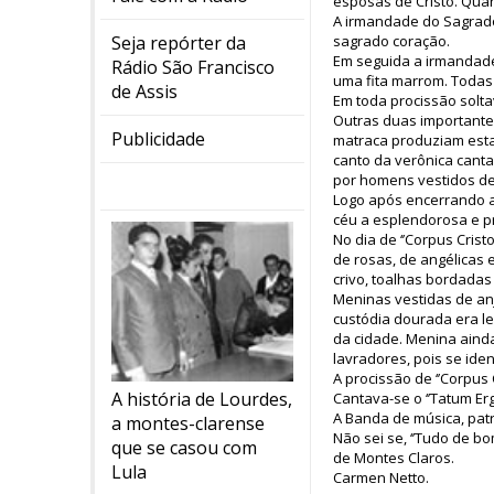
esposas de Cristo. Qua
A irmandade do Sagrado
sagrado coração.
Seja repórter da
Em seguida a irmandade
Rádio São Francisco
uma fita marrom. Todas
de Assis
Em toda procissão solta
Outras duas importantes
Publicidade
matraca produziam esta
canto da verônica cant
por homens vestidos de
Logo após encerrando a
céu a esplendorosa e pr
No dia de ‘’Corpus Cris
de rosas, de angélicas 
crivo, toalhas bordadas
Meninas vestidas de an
custódia dourada era le
da cidade. Menina ainda
lavradores, pois se iden
A procissão de ‘’Corpus
A história de Lourdes,
Cantava-se o ‘’Tatum Er
A Banda de música, pat
a montes-clarense
Não sei se, ‘’Tudo de 
que se casou com
de Montes Claros.
Lula
Carmen Netto.