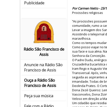
Publicidade
Por Carmen Netto - 23/1
Procissões religiosas
‘’As procissões possue
comunidade, rumo a cas
Levar a imagem dos Sant
Assistindo o telejornal
maravilhosa.
Como os tempos mudaram
Como posso viajar no te
Rádio São Francisco de
sua face e sua alma. Na
Assis
Senhora da Conceição.
O Padre Dudu, enérgico c
Cruzadinha Eucarística
Anuncie na Rádio São
Iram Rego e Augusto Vi
Francisco de Assis
Transversal. Após, vin
seguida as aspirantes a
Ouça a Rádio São
irmandade. Todas de br
Francisco de Assis
Deolinda Prates. O Cort
Dona Zezé Queiroz. Lem
Vasconcelos, Dona Zizin
Peça sua música
Veloso em direção a Mat
Um cidadão que residia 
Fale com a Rádio