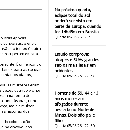
Na próxima quarta,
eclipse total do sol
poderá ser visto em
parte da Europa, quando
for 14h45m em Brasília
Quarta 05/08/26 - 23h35
e outras épocas
o conversas, e entre
ensão do tempo é outra,
e os recuperam em sua
Estudo comprova:
picapes e SUVs grandes
orizonte. É um encontro
são os mais letais em
ndamos para as cucuias,
acidentes
, contamos piadas,
Quarta 05/08/26 - 22h57
édia, as mulheres eram
s vezes usando o cinto
Homens de 59, 44 e 13
 era uma forma de
anos morreram
a junto às aias, num
afogados durante
peça, mais a mulher
pescaria no Norte de
as historias dos
Minas. Dois são pai e
filho
és da colonização
Quarta 05/08/26 - 22h50
, e no enxoval dos