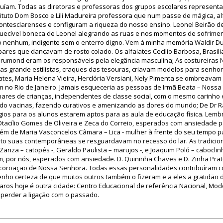
íam. Todas as diretoras e professoras dos grupos escolares representa
ituto Dom Bosco e Lili Madureira professora que num passe de mágica, a
ntesclarenses e configuram a riqueza do nosso ensino. Leonel Beirão de
ecível boneca de Leonel alegrando as ruas e nos momentos de sofrimen
o nenhum, indigente sem o enterro digno. Vem à minha memória Waldir Du
res que dançavam de rosto colado. Os alfaiates Cecílio Barbosa, Brasilia
rumond eram os responsáveis pela elegância masculina; As costureiras N
odas grande estilistas, craques das tesouras, criavam modelos para senho
ates, Maria Helena Vieira, Herclória Versiani, Nely Pimenta se ombreava
im no Rio de Janeiro. Jamais esqueceria as pessoas de Irmã Beata – Nossa 
ares de crianças, independentes de classe social, com o mesmo carinho
ando vacinas, fazendo curativos e amenizando as dores do mundo; De Dr 
ios para os alunos estarem aptos para as aula de educação física. Le
, Otacílio Gomes de Oliveira e Zeca do Correio, esperados com ansiedade
m de Maria Vasconcelos Câmara – Lica - mulher à frente do seu tempo p
anto suas contemporâneas se resguardavam no recesso do lar. As tradicio
anza – catopés -, Geraldo Paulista – marujos -, e Joaquim Poló – caboclin
am, por nós, esperados com ansiedade. D. Quininha Chaves e D. Zinha Pra
 coroação de Nossa Senhora. Todas essas personalidades contribuíram c
enho certeza de que muitos outros também o fizeram e a eles a gratidão 
ros hoje é outra cidade: Centro Educacional de referência Nacional, Mode
 perder a ligação com o passado.