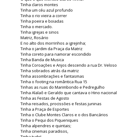
Tinha claros montes
Tinha um céu azul profundo
Tinha o rio vieira a correr
Tinha poeira e boiadas
Tinha o mercado.
Tinha igrejas e sinos
Matriz, Rosário
E no alto dos morrinhos a igrejinha;
Tinha o jardim da Praça da Matriz
Tinha coreto para namorar escondido
Tinha Banda de Musica
Tinha Coroações e Anjos descendo a rua Dr. Veloso
Tinha sobrados atrás da matriz
Tinha assombrações e fantasmas
Tinha o footing na romântica Rua 15
Tinhas as ruas do Marimbondo e Pedregulho
Tinha Alalaô e Geraldo que cantava o Hino nacional
Tinha as Festas de Agosto
Tinha reisados, procissões e festas juninas
Tinha a Praça de Esportes
Tinha o Clube Montes Claros e o dos Bancários
Tinha o Pequi dos Piqueniques
Tinha alpendres e quintais;
Tinha cinemas paradisos,
Tinha tudo!