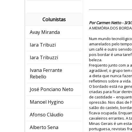
Colunistas
Por Carmen Netto - 3/3/
A MEMÓRIA DOS BORD
Avay Miranda
Num mundo tecnológico e
amarelados pelo tempo,
Iara Tribuzi
um café e outro servid
pois bordar é uma taref
Iara Tribuzzi
beleza.
Freqüento junto com a a
Ivana Ferrante
agradável, o grupo tem
a dieta que nunca fazem
Rebello
refletimos sobre a vida
O bordado está na gene
José Ponciano Neto
criadas para ficar den
de castidade – enquant
Manoel Hygino
opressão. Nos dias de 
salão do castelo, borda
ficava ocupada. Enquan
Afonso Cláudio
cavaleiros errantes. A
Minas Gerais é um esta
Alberto Sena
portuguesa, revistas fr