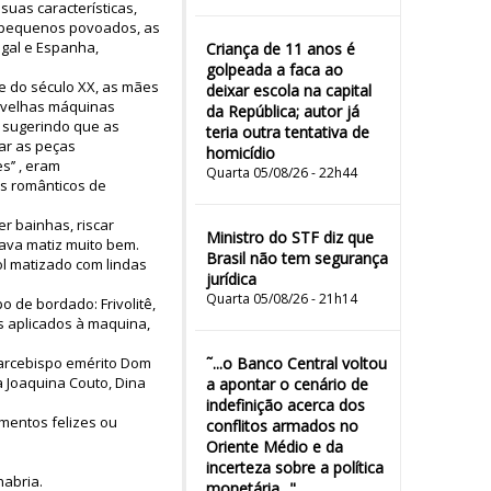
uas características,
is, pequenos povoados, as
gal e Espanha,
Criança de 11 anos é
golpeada a faca ao
e do século XX, as mães
deixar escola na capital
s velhas máquinas
da República; autor já
, sugerindo que as
teria outra tentativa de
ar as peças
homicídio
s’’ , eram
Quarta 05/08/26 - 22h44
es românticos de
er bainhas, riscar
Ministro do STF diz que
dava matiz muito bem.
Brasil não tem segurança
l matizado com lindas
jurídica
Quarta 05/08/26 - 21h14
 de bordado: Frivolitê,
s aplicados à maquina,
o arcebispo emérito Dom
˜...o Banco Central voltou
a Joaquina Couto, Dina
a apontar o cenário de
indefinição acerca dos
mentos felizes ou
conflitos armados no
Oriente Médio e da
incerteza sobre a política
abria.
monetária..."