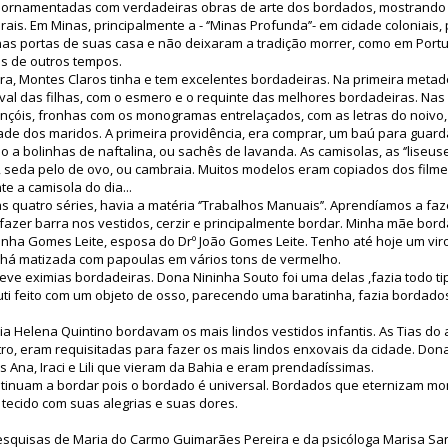
m ornamentadas com verdadeiras obras de arte dos bordados, mostrando s
turais. Em Minas, principalmente a - ‘’Minas Profunda’’- em cidade colonia
s portas de suas casa e não deixaram a tradição morrer, como em Portu
s de outros tempos.
ra, Montes Claros tinha e tem excelentes bordadeiras. Na primeira metad
al das filhas, com o esmero e o requinte das melhores bordadeiras. Na
lençóis, fronhas com os monogramas entrelaçados, com as letras do noivo
ade dos maridos. A primeira providência, era comprar, um baú para guard
a bolinhas de naftalina, ou sachês de lavanda. As camisolas, as ‘’liseuse
, seda pelo de ovo, ou cambraia. Muitos modelos eram copiados dos film
e a camisola do dia...
s quatro séries, havia a matéria ‘’Trabalhos Manuais’’. Aprendíamos a faz
 fazer barra nos vestidos, cerzir e principalmente bordar. Minha mãe bor
ha Gomes Leite, esposa do Drº João Gomes Leite. Tenho até hoje um viro
chá matizada com papoulas em vários tons de vermelho.
ve eximias bordadeiras. Dona Nininha Souto foi uma delas ,fazia todo tipo
uti feito com um objeto de osso, parecendo uma baratinha, fazia bordado
ria Helena Quintino bordavam os mais lindos vestidos infantis. As Tias d
o, eram requisitadas para fazer os mais lindos enxovais da cidade. Don
s Ana, Iraci e Lili que vieram da Bahia e eram prendadíssimas.
inuam a bordar pois o bordado é universal. Bordados que eternizam mo
 tecido com suas alegrias e suas dores.
squisas de Maria do Carmo Guimarães Pereira e da psicóloga Marisa San