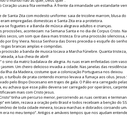
ndo o mundo não as quer, Deus quer’’.
 Coração usava fita vermelha. À frente da irmandade um estandarte ve
 de Santa Zita com modesto uniforme: saia de tricoline marrom, blusa d
 eram empregadas domesticas e Santa Zita era a protetora.
va-se foguetes e a Banda de música alegrava adultos e crianças.
 procissões, aconteciam: na Semana Santa e no dia de Corpus Cristo. Na 
los secos, um som que dava mais tristeza. Era uma procissão silenciosa
ado por Eny Vieira. Nossa Senhora das Dores precedia o esquife do senh
 togas brancas amplas e compridas.
 procissão a banda de musica tocava a Marcha Fúnebre. Quanta tristez
ateada, a lua cheia de abril!
to’’ o sino da matriz badalava de alegria. As ruas eram enfeitadas com vas
e jasmim. Um cheiro delicioso invadia a cidade. Nas janelas das residência
 da Ilha da Madeira, costume que a colonização Portuguesa nos deixou.
jo, o turíbulo de prata contendo incenso levava a fumaça aos céus. Jes
vado pelo Bispo Diocesano em trajes de gala. O Pálio era carregado pelas
, eu achava que esse pálio deveria ser carregado por operários, carpinte
tificavam mais com Cristo Jesus.
 Cristo’’ tinha um percurso menor, percorrendo as ruas centrais e termina
go’’ em latim, rezava a oração pelo Brasil e todos recebiam a benção do S
rimônio de toda cidade mineira, tocava marchas e dobrados coroando uma
bom era no meu tempo’’. Antigos e amáveis tempos que nos ajudam entend