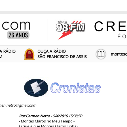
A RÁDIO
OUÇA A RÁDIO
montescl
FM
SÃO FRANCISCO DE ASSIS
men.netto@gmail.com
81443
Por Carmen Netto - 5/4/2016 15:38:50
- Montes Claros no Meu Tempo -
O que é que Montes Claros Tinha?