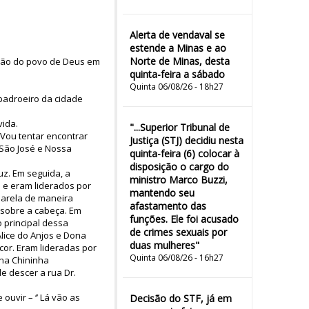
Alerta de vendaval se
estende a Minas e ao
Norte de Minas, desta
ação do povo de Deus em
quinta-feira a sábado
Quinta 06/08/26 - 18h27
 padroeiro da cidade
ida.
"...Superior Tribunal de
 Vou tentar encontrar
Justiça (STJ) decidiu nesta
 São José e Nossa
quinta-feira (6) colocar à
disposição o cargo do
uz. Em seguida, a
ministro Marco Buzzi,
 e eram liderados por
mantendo seu
marela de maneira
afastamento das
 sobre a cabeça. Em
funções. Ele foi acusado
 principal dessa
de crimes sexuais por
lice do Anjos e Dona
duas mulheres"
cor. Eram lideradas por
Quinta 06/08/26 - 16h27
na Chininha
e descer a rua Dr.
uvir – ‘’ Lá vão as
Decisão do STF, já em