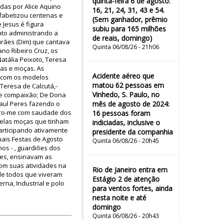
quinta-feira 6 de agosto:
das por Alice Aquino
16, 21, 24, 31, 43 e 54.
lfabetizou centenas e
(Sem ganhador, prêmio
 Jesus é figura
subiu para 165 milhões
to administrando a
de reais, domingo)
rães (Dim) que cantava
Quinta 06/08/26 - 21h06
no Ribeiro Cruz, os
atália Peixoto, Teresa
ras e moças. As
Acidente aéreo que
m com os modelos
matou 62 pessoas em
Teresa de Calcutá,-
Vinhedo, S. Paulo, no
 e compaixão; De Dona
Raul Peres fazendo o
mês de agosto de 2024:
mbro-me com saudade dos
16 pessoas foram
 pelas moças que tinham
indiciadas, inclusive o
articipando ativamente
presidente da companhia
nais Festas de Agosto
Quinta 06/08/26 - 20h45
hos - , guardiões dos
tes, ensinavam as
om suas atividades na
Rio de Janeiro entra em
de todos que viveram
Estágio 2 de atenção
rna, Industrial e polo
para ventos fortes, ainda
nesta noite e até
domingo
Quinta 06/08/26 - 20h43