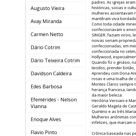
padres. As igrejas era
Augusto Vieira
históricas, socias e cul
mulheres assentavam na
mantêram viva bordado
Avay Miranda
Como toda cidade minei
confeccionavam o enxov
Carmen Netto
SINGER, faziam virois, 
noivas seriam propried
confeccionadas, em meio 
Dário Cotrim
confeccionada no cetim
Hollywood, especialment
Dário Teixeira Cotrim
Quando fiz o ginásio, na
tecidos, prender botão,
Davidson Caldeira
Aprendeu com Dona Anin
rosas e uma toalha de 
Montes Claros sempre te
Edes Barbosa
herança francesa, Iand
da maior beleza.
Efemérides - Nelson
Herclória Versiani e Ma
Vianna
Geraldo Magela de Castr
Quintino e as três Maria
Mulheres anônimas cont
Enoque Alves
infelizes, que marcam o
Flavio Pinto
Crônica baseada nas pe