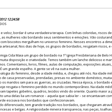
70550
2012 12:24:58
ADOS
 veloz, bordar é uma verdadeira terapia. Com linhas coloridas, riscos d
 as mulheres vão bordando seus sentimentos e emoções. Vão costurand
o com biscoitos mergulham no universo feminino. Nesses encontros a dim
a artesanal, Nos dias de hoje, os grupos de bordados, resgatam riscos, 
miga Cida Maia um grupo de bordado na 1ª Igreja Presbiteriana de Belo H
 muita disposição e criatividade. Temos também um lanche delicioso e ma
os. Comentamos, livros, filmes, aulas de computação, exposições atuais
. É um grande espelho. A gente se vê na outra mulher.
alogia do feminino, desde a idade média, e, chegou até nós. Na idade m
tro de casa preservadas, prendadas, presas no ambiente doméstico, muita
o os maridos iam para as guerras, as cruzadas. Nessa época, o bordado
hoje resgata o feminino perdido no mundo contemporâneo. Na idade médi
vam tapetes gobelins, quadros, tecidos vindo do oriente. Quanto maior a 
to uma delas lia um romance – aquela que sabia ler – se encantavam com 
 tarde escoava nos bordados que confeccionavam.
do diferenciado, tem grande tradição nos bordados, que chegaram atrav
ancesas e belgas. A religiosidade mineira transparecia, nas peças, toalhas