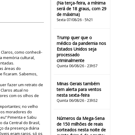
(Na terça-feira, a mínima
será de 18 graus, com 29
de máxima)
Sexta 07/08/26 - 5h21
Trump quer que o
médico da pandemia nos
Estados Unidos seja
s Claros, como conhecê-
processado
a memória cultural,
criminalmente
ontadas.
Quinta 06/08/26 - 23h57
as áreas do
e ficaram. Sabemos,
Minas Gerais também
uer fazer um retrato de
tem alerta para ventos
Claros atual no
nesta sexta-feira
dores com os olhos de
Quinta 06/08/26 - 23h52
mportantes; no velho
e os moradores do
seu’’ Pimenta e Sabu
Números da Mega-Sena
o da Central do Brasil,
de 150 milhões de reais
o da presença diária
sorteados nesta noite de
óveis eram raros, só os