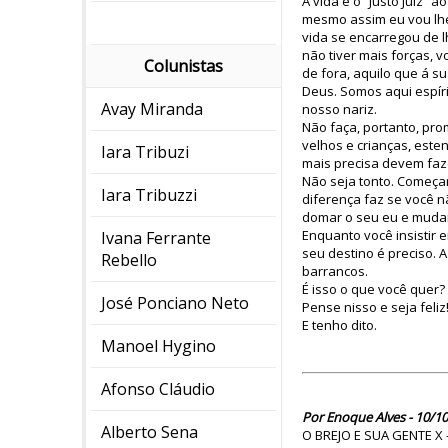
A vida e o “Justo Juiz”
mesmo assim eu vou lhe 
vida se encarregou de l
não tiver mais forças, 
Colunistas
de fora, aquilo que á s
Deus. Somos aqui espír
Avay Miranda
nosso nariz.
Não faça, portanto, pro
velhos e crianças, este
Iara Tribuzi
mais precisa devem faze
Não seja tonto. Começa
Iara Tribuzzi
diferença faz se você n
domar o seu eu e mudar 
Enquanto você insistir
Ivana Ferrante
seu destino é preciso. 
Rebello
barrancos.
É isso o que você quer?
José Ponciano Neto
Pense nisso e seja feliz
E tenho dito.
Manoel Hygino
Afonso Cláudio
Por Enoque Alves - 10/10
Alberto Sena
O BREJO E SUA GENTE X 