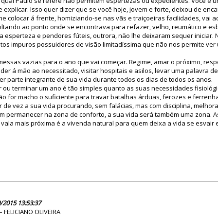
 ao qual Paulo se refere não permitem espertezas ou expedientes. Você 
explicar. Isso quer dizer que se você hoje, jovem e forte, deixou de enca
he colocar á frente, homiziando-se nas vãs e traiçoeiras facilidades, vai 
voltando ao ponto onde se encontrava para refazer, velho, reumático e es
ua esperteza e pendores fúteis, outrora, não lhe deixaram sequer iniciar
itos impuros possuidores de visão limitadíssima que não nos permite ve
messas vazias para o ano que vai começar. Regime, amar o próximo, respei
nder á mão ao necessitado, visitar hospitais e asilos, levar uma palavra d
r parte integrante de sua vida durante todos os dias de todos os anos.
r ou terminar um ano é tão simples quanto as suas necessidades fisioló
ão for macho o suficiente para travar batalhas árduas, ferozes e ferrenh
de vez a sua vida procurando, sem falácias, mas com disciplina, melhora
 em permanecer na zona de conforto, a sua vida será também uma zona. 
A vala mais próxima é a vivenda natural para quem deixa a vida se esvai
!
80663
/2015 13:53:37
– FELICIANO OLIVEIRA