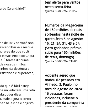
tem alerta para ventos
nesta sexta-feira
a do Calendário?”.
Quinta 06/08/26 - 23h52
Números da Mega-Sena
de 150 milhões de reais
sorteados nesta noite de
quinta-feira 6 de agosto:
ano de 2017 se você não
16, 21, 24, 31, 43 e 54.
esvencilhar -eu sei que
(Sem ganhador, prêmio
mbre-se de que você
subiu para 165 milhões
 é mais embaixo”. Aqui,
de reais, domingo)
 É tarefa dificílima,
Quinta 06/08/26 - 21h06
e de nossos irmãos
minhos da decência e
rsistência e superação,
Acidente aéreo que
matou 62 pessoas em
Vinhedo, S. Paulo, no
o que é fácil esteja
mês de agosto de 2024:
os na vida tem uma rota
16 pessoas foram
ada poder dizer,
indiciadas, inclusive o
. Desde agora a coroa
presidente da companhia
pensa. A vida e o “Justo
Quinta 06/08/26 - 20h45