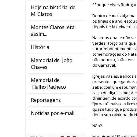
*Enoque Alves Rodrigu
Hoje na história de
M. Claros
Dentro de mais alguma
os finais de ano, esto
Montes Claros era
depois de lá deixar o co
assim...
Nas ruas quase não se 
verdes. Torço para que
História
surpreendentemente, vaz
comemorações do Natal e
Memorial de João
não permita, “não tem i
do Carnaval.
Chaves
Igrejas vazias, Bancos 
Memorial de
presentes que ganharam
Fialho Pacheco
sabe, com um espumante
calça do digníssimo pre
diminuem de acordo com
Reportagens
“jornala” mais, e o lixe
quase tudo que produzim
Notícias por e-mail
deu a sua caixinha do N
Não?
Muquirana! Mão de vaca