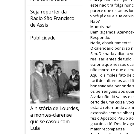
este não tira folga nun
parece que estamos long
Seja repórter da
você já deu a sua caixi
Rádio São Francisco
Não?
de Assis
Muquirana!
Bem, sigamos. Ater-nos-
Publicidade
Respondo.
Nada, absolutamente!
O calendário por si só
Sim. De nada adianta vo
realizar, antes de tudo
euforia que nessas oca
não morreu e que o seu
Aqui, o simples fato de
fácil desafiarmos as di
honestidade por onde s
os perrengues aos quai
A vida não dá saltos e 
certo de uma coisa: voc
estará retornando ao m
A história de Lourdes,
extensão sem se olhar p
a montes-clarense
fez o Apóstolo Paulo ao
que se casou com
guardei a fé. Desde agor
Lula
maior recompensa.