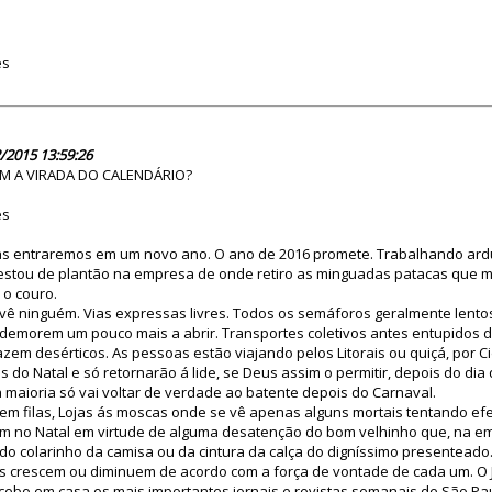
es
81047
/2015 13:59:26
 A VIRADA DO CALENDÁRIO?
es
as entraremos em um novo ano. O ano de 2016 promete. Trabalhando ar
, estou de plantão na empresa de onde retiro as minguadas patacas que 
 o couro.
vê ninguém. Vias expressas livres. Todos os semáforos geralmente lento
demorem um pouco mais a abrir. Transportes coletivos antes entupidos d
em desérticos. As pessoas estão viajando pelos Litorais ou quiçá, por 
o Natal e só retornarão á lide, se Deus assim o permitir, depois do dia 
 maioria só vai voltar de verdade ao batente depois do Carnaval.
sem filas, Lojas ás moscas onde se vê apenas alguns mortais tentando efe
 no Natal em virtude de alguma desatenção do bom velhinho que, na em
do colarinho da camisa ou da cintura da calça do digníssimo presenteado
s crescem ou diminuem de acordo com a força de vontade de cada um. O Jo
ebo em casa os mais importantes jornais e revistas semanais de São Paulo)