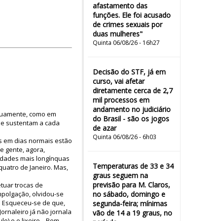
afastamento das
funções. Ele foi acusado
de crimes sexuais por
duas mulheres"
Quinta 06/08/26 - 16h27
Decisão do STF, já em
curso, vai afetar
diretamente cerca de 2,7
mil processos em
andamento no judiciário
duamente, como em
do Brasil - são os jogos
me sustentam a cada
de azar
Quinta 06/08/26 - 6h03
s em dias normais estão
e gente, agora,
Cidades mais longínquas
Temperaturas de 33 e 34
quatro de Janeiro. Mas,
graus seguem na
previsão para M. Claros,
tuar trocas de
polgação, olvidou-se
no sábado, domingo e
. Esqueceu-se de que,
segunda-feira; mínimas
rnaleiro já não jornala
vão de 14 a 19 graus, no
 e o lixeiro... Bem,