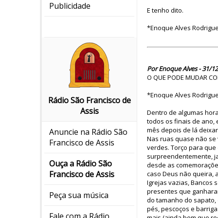
Publicidade
E tenho dito.
*Enoque Alves Rodrigu
Por Enoque Alves - 31/12
O QUE PODE MUDAR COM
*Enoque Alves Rodrigu
Rádio São Francisco de
Assis
Dentro de algumas hor
todos os finais de ano
mês depois de lá deixar
Anuncie na Rádio São
Nas ruas quase não se 
Francisco de Assis
verdes. Torço para que 
surpreendentemente, jaz
Ouça a Rádio São
desde as comemorações d
Francisco de Assis
caso Deus não queira, a
Igrejas vazias, Bancos 
presentes que ganharam
Peça sua música
do tamanho do sapato, 
pés, pescoços e barriga
Fale com a Rádio
mais (ainda bem que rec