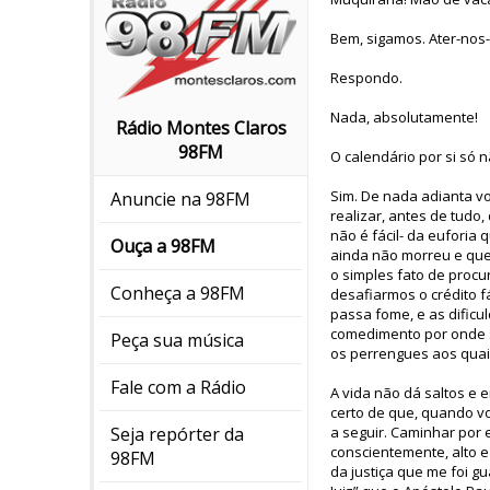
Bem, sigamos. Ater-nos-
Respondo.
Nada, absolutamente!
Rádio Montes Claros
98FM
O calendário por si só
Sim. De nada adianta vo
Anuncie na 98FM
realizar, antes de tudo
não é fácil- da eufori
Ouça a 98FM
ainda não morreu e que
o simples fato de procur
Conheça a 98FM
desafiarmos o crédito f
passa fome, e as dificu
comedimento por onde s
Peça sua música
os perrengues aos quai
Fale com a Rádio
A vida não dá saltos e 
certo de que, quando v
a seguir. Caminhar por 
Seja repórter da
conscientemente, alto e
98FM
da justiça que me foi gu