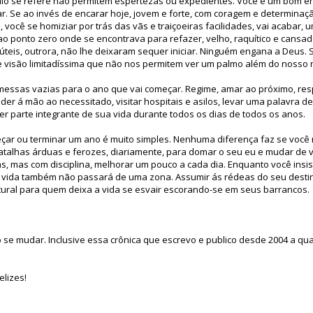
aulo se refere não permitem espertezas ou expedientes. Você é um bom
ar. Se ao invés de encarar hoje, jovem e forte, com coragem e determinaçã
e, você se homiziar por trás das vãs e traiçoeiras facilidades, vai acabar, 
 ao ponto zero onde se encontrava para refazer, velho, raquítico e cansad
teis, outrora, não lhe deixaram sequer iniciar. Ninguém engana a Deus. 
 visão limitadíssima que não nos permitem ver um palmo além do nosso n
messas vazias para o ano que vai começar. Regime, amar ao próximo, resp
nder á mão ao necessitado, visitar hospitais e asilos, levar uma palavra d
r parte integrante de sua vida durante todos os dias de todos os anos.
çar ou terminar um ano é muito simples. Nenhuma diferença faz se você
batalhas árduas e ferozes, diariamente, para domar o seu eu e mudar de v
s, mas com disciplina, melhorar um pouco a cada dia. Enquanto você insi
a vida também não passará de uma zona. Assumir ás rédeas do seu destino
tural para quem deixa a vida se esvair escorando-se em seus barrancos.
e mudar. Inclusive essa crônica que escrevo e publico desde 2004 a qua
lizes!