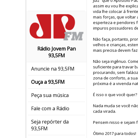
Juiz” que o Apóstolo P
assim eu vou lhe explic
vida lhe colocar á frent
mais forças, que voltar
esperteza e pendores fú
impuros possuidores de
Não faça, portanto, pro
velhos e crianças, este
Rádio Jovem Pan
mais precisa devem faze
93,5FM
Não seja ingênuo. Come
suficiente para travar 
Anuncie na 93,5FM
procurando, sem falácia
zona de conforto, a su
Ouça a 93,5FM
próxima é a vivenda na
É isso o que você quer?
Peça sua música
Nada muda se você não s
Fale com a Rádio
cada virada.
Seja repórter da
Pensem nisso e sejam fe
93,5FM
Ótimo 2017 para todos!