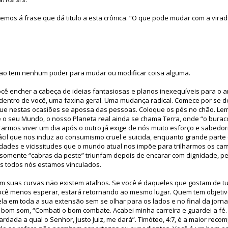
emos á frase que dá titulo a esta crônica. “O que pode mudar com a virad
 não tem nenhum poder para mudar ou modificar coisa alguma.
cê encher a cabeça de ideias fantasiosas e planos inexequíveis para o 
, dentro de você, uma faxina geral. Uma mudança radical. Comece por se d
a que nestas ocasiões se apossa das pessoas. Coloque os pés no chão. Le
 o seu Mundo, o nosso Planeta real ainda se chama Terra, onde “o buraco
armos viver um dia após o outro já exige de nós muito esforço e sabedoria.
ácil que nos induz ao consumismo cruel e suicida, enquanto grande part
ldades e vicissitudes que o mundo atual nos impõe para trilharmos os ca
omente “cabras da peste” triunfam depois de encarar com dignidade, pe
s todos nós estamos vinculados.
em suas curvas não existem atalhos. Se você é daqueles que gostam de tud
ocê menos esperar, estará retornando ao mesmo lugar. Quem tem objetiv
ela em toda a sua extensão sem se olhar para os lados e no final da jorn
 bom som, “Combati o bom combate. Acabei minha carreira e guardei a fé
ardada a qual o Senhor, Justo Juiz, me dará”. Timóteo, 4:7, é a maior recom