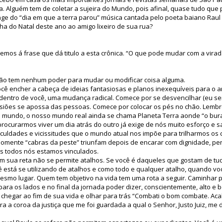
ca. Alguém tem de coletar a sujeira do Mundo, pois afinal, quase tudo que 
e do “dia em que a terra parou” música cantada pelo poeta baiano Raul 
nha do Natal deste ano ao amigo lixeiro de sua rua?
emos á frase que dá titulo a esta crônica. “O que pode mudar com a virad
 não tem nenhum poder para mudar ou modificar coisa alguma.
cê encher a cabeça de ideias fantasiosas e planos inexequíveis para o 
, dentro de você, uma mudança radical. Comece por se desvencilhar (eu sei
siões se apossa das pessoas. Comece por colocar os pés no chão. Lembr
 mundo, o nosso mundo real ainda se chama Planeta Terra aonde “o bur
 procurarmos viver um dia atrás do outro já exige de nós muito esforço e 
ficuldades e vicissitudes que o mundo atual nos impõe para trilharmos os
omente “cabras da peste” triunfam depois de encarar com dignidade, per
s todos nós estamos vinculados.
em sua reta não se permite atalhos. Se você é daqueles que gostam de tud
ê está se utilizando de atalhos e como todo e qualquer atalho, quando 
esmo lugar. Quem tem objetivo na vida tem uma rota a seguir. Caminhar p
ara os lados e no final da jornada poder dizer, conscientemente, alto e
 chegar ao fim de sua vida e olhar para trás “Combati o bom combate. Aca
a a coroa da justiça que me foi guardada a qual o Senhor, Justo Juiz, me da