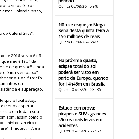
período
produzimos é lixo e
Quinta 06/08/26 - 5h49
Seixas. Falando nisso,
Não se esqueça: Mega-
Sena desta quinta-feira a
a do Calendário?”.
150 milhões de reais
Quinta 06/08/26 - 5h47
ano de 2016 se você não
Na próxima quarta,
 que não é fácil) da
eclipse total do sol
e-se de que você ainda
poderá ser visto em
aco é mais embaixo”.
sabedoria. Não é tarefa
parte da Europa, quando
 caminhos da
for 14h45m em Brasília
sistência e superação,
Quarta 05/08/26 - 23h35
o que é fácil esteja
você menos esperar
Estudo comprova:
or ela em toda a sua
picapes e SUVs grandes
 bom som, assim como o
são os mais letais em
bei minha carreira e
acidentes
rá”. Timóteo, 4:7, é a
Quarta 05/08/26 - 22h57