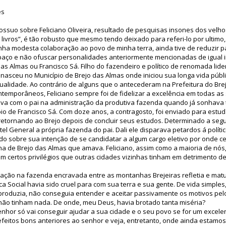
es
ossuo sobre Feliciano Oliveira, resultado de pesquisas insones dos vel
ivros”, é tão robusto que mesmo tendo deixado para referi-lo por ultimo,
nha modesta colaboração ao povo de minha terra, ainda tive de reduzir 
paço e não ofuscar personalidades anteriormente mencionadas de igual 
as Almas ou Francisco Sá. Filho do fazendeiro e político de renomada lide
no nasceu no Município de Brejo das Almas onde iniciou sua longa vida púb
ualidade. Ao contrário de alguns que o antecederam na Prefeitura do Br
temporâneos, Feliciano sempre foi de fidelizar a excelência em todas as 
ava com o pai na administração da produtiva fazenda quando já sonhava
io de Francisco Sá. Com doze anos, a contragosto, foi enviado para estu
retornando ao Brejo depois de concluir seus estudos. Determinado a seguir
l General a própria fazenda do pai. Dali ele disparava petardos á políti
do sobre sua intenção de se candidatar a algum cargo eletivo por onde c
nha de Brejo das Almas que amava. Feliciano, assim como a maioria de nós,
m certos privilégios que outras cidades vizinhas tinham em detrimento d
ação na fazenda encravada entre as montanhas Brejeiras refletia e matu
tica Social havia sido cruel para com sua terra e sua gente. De vida simpl
 produzia, não conseguia entender e aceitar passivamente os motivos pe
não tinham nada. De onde, meu Deus, havia brotado tanta miséria?
 senhor só vai conseguir ajudar a sua cidade e o seu povo se for um excele
efeitos bons anteriores ao senhor e veja, entretanto, onde ainda estamos