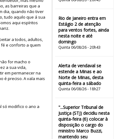
 entendedor, mas mesmo
o, as barreiras que a
um dia, quando não tiver
o, tudo aquilo que á sua
Rio de Janeiro entra em
Somos aqui espíritos
Estágio 2 de atenção
ariz.
para ventos fortes, ainda
nesta noite e até
eitar a todos, adultos,
domingo
e fé e conforto a quem
Quinta 06/08/26 - 20h43
 não for macho o
Alerta de vendaval se
ez a sua vida,
estende a Minas e ao
stir em permanecer na
Norte de Minas, desta
 é preciso. A vala mais
quinta-feira a sábado
Quinta 06/08/26 - 18h27
l só modifico o ano a
"...Superior Tribunal de
Justiça (STJ) decidiu nesta
quinta-feira (6) colocar à
disposição o cargo do
ministro Marco Buzzi,
mantendo seu