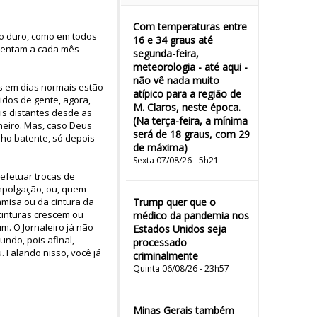
Com temperaturas entre
o duro, como em todos
16 e 34 graus até
stentam a cada mês
segunda-feira,
meteorologia - até aqui -
não vê nada muito
s em dias normais estão
atípico para a região de
idos de gente, agora,
M. Claros, neste época.
is distantes desde as
(Na terça-feira, a mínima
aneiro. Mas, caso Deus
será de 18 graus, com 29
lho batente, só depois
de máxima)
Sexta 07/08/26 - 5h21
efetuar trocas de
mpolgação, ou, quem
misa ou da cintura da
Trump quer que o
cinturas crescem ou
médico da pandemia nos
. O Jornaleiro já não
Estados Unidos seja
undo, pois afinal,
processado
 Falando nisso, você já
criminalmente
Quinta 06/08/26 - 23h57
Minas Gerais também