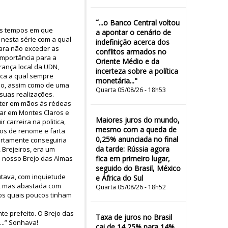
˜...o Banco Central voltou
hos tempos em que
a apontar o cenário de
 nesta série com a qual
indefinição acerca dos
para não exceder as
conflitos armados no
importância para a
Oriente Médio e da
rança local da UDN,
incerteza sobre a política
lica a qual sempre
monetária..."
ejo, assim como de uma
Quarta 05/08/26 - 18h53
suas realizações.
 ter em mãos ás rédeas
dar em Montes Claros e
Maiores juros do mundo,
 carreira na politica,
mesmo com a queda de
cos de renome e farta
0,25% anunciada no final
ertamente conseguiria
da tarde: Rússia agora
 Brejeiros, era um
e nosso Brejo das Almas
fica em primeiro lugar,
seguido do Brasil, México
tava, com inquietude
e África do Sul
es, mas abastada com
Quarta 05/08/26 - 18h52
los quais poucos tinham
nte prefeito. O Brejo das
Taxa de juros no Brasil
...” Sonhava!
cai de 14,25% para 14%,