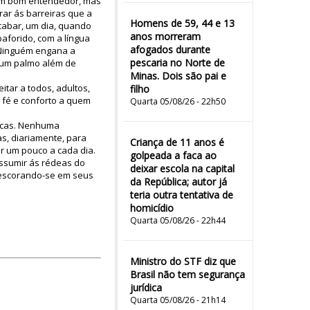
é um bom entendedor, mas
rar ás barreiras que a
Homens de 59, 44 e 13
acabar, um dia, quando
anos morreram
baforido, com a língua
afogados durante
. Ninguém engana a
pescaria no Norte de
r um palmo além de
Minas. Dois são pai e
tar a todos, adultos,
filho
e fé e conforto a quem
Quarta 05/08/26 - 22h50
gicas. Nenhuma
as, diariamente, para
Criança de 11 anos é
r um pouco a cada dia.
golpeada a faca ao
Assumir ás rédeas do
deixar escola na capital
r escorando-se em seus
da República; autor já
teria outra tentativa de
homicídio
Quarta 05/08/26 - 22h44
Ministro do STF diz que
Brasil não tem segurança
jurídica
Quarta 05/08/26 - 21h14