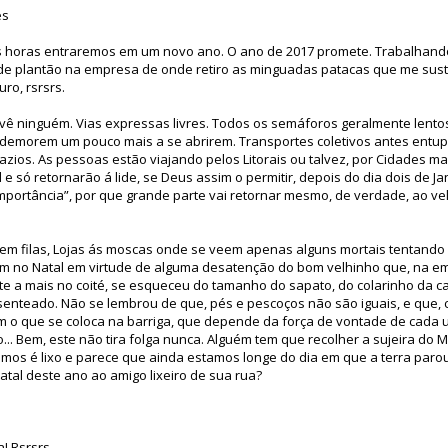
es
s horas entraremos em um novo ano. O ano de 2017 promete. Trabalhand
u de plantão na empresa de onde retiro as minguadas patacas que me su
uro, rsrsrs.
vê ninguém. Vias expressas livres. Todos os semáforos geralmente lento
 demorem um pouco mais a se abrirem. Transportes coletivos antes entup
ios. As pessoas estão viajando pelos Litorais ou talvez, por Cidades ma
 só retornarão á lide, se Deus assim o permitir, depois do dia dois de J
mportância”, por que grande parte vai retornar mesmo, de verdade, ao ve
sem filas, Lojas ás moscas onde se veem apenas alguns mortais tentando 
 no Natal em virtude de alguma desatenção do bom velhinho que, na e
 a mais no coité, se esqueceu do tamanho do sapato, do colarinho da ca
senteado. Não se lembrou de que, pés e pescoços não são iguais, e que, 
 o que se coloca na barriga, que depende da força de vontade de cada um
iro... Bem, este não tira folga nunca. Alguém tem que recolher a sujeira do M
os é lixo e parece que ainda estamos longe do dia em que a terra parou.
atal deste ano ao amigo lixeiro de sua rua?
! Rsrsrs.