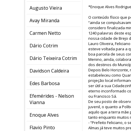
*Enoque Alves Rodrigu
Augusto Vieira
O conteúdo físico que p
Avay Miranda
“ainda se compulsavam l
considero finalizada mi
Carmen Netto
1240 palavras deste es
nossa cidade de Brejo d
Lauro Oliveira, Felicia
Dário Cotrim
esteve voltada para a q
boa parcela de seus con
Dário Teixeira Cotrim
Menino, ainda, colabor
dos destinos do Municíp
Depois Belo Horizonte, 
Davidson Caldeira
estabeleceu como Quarte
projeção local informan
Edes Barbosa
ser útil a sua Cidadezi
eterno inconformado co
Efemérides - Nelson
ou Francisco Sá.
De seu posto de observ
Vianna
juvenil, o quanto a Polí
aquilo que a terra mãe
Enoque Alves
tanto enquanto muitos 
- “Prefeito Feliciano, o
Flavio Pinto
Almas já teve muitos pr