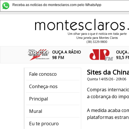
Receba as notícias do montesclaros.com pelo WhatsApp
Um olhar para o que é notícia em toda parte
Uma janela para Montes Claros
(38) 3229-9800
OUÇA A RÁDIO
OUÇA 
98 FM
93,5 
Sites da Chin
Fale conosco
Quinta 14/05/26 - 20h06
Conheça-nos
Compras internacio
a cobrança do impos
Principal
A medida acaba com
Mural
plataformas estran
Eu te procuro