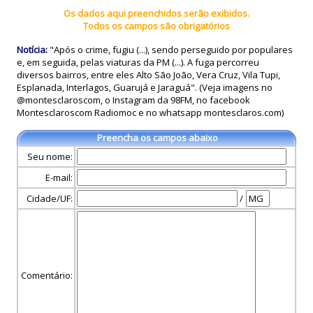
Os dados aqui preenchidos serão exibidos.
Todos os campos são obrigatórios
Notícia:
"Após o crime, fugiu (...), sendo perseguido por populares
e, em seguida, pelas viaturas da PM (...). A fuga percorreu
diversos bairros, entre eles Alto São João, Vera Cruz, Vila Tupi,
Esplanada, Interlagos, Guarujá e Jaraguá". (Veja imagens no
@montesclaroscom, o Instagram da 98FM, no facebook
Montesclaroscom Radiomoc e no whatsapp montesclaros.com)
Preencha os campos abaixo
Seu nome:
E-mail:
Cidade/UF:
/
Comentário: