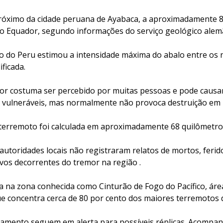
próximo da cidade peruana de Ayabaca, a aproximadamente 
no Equador, segundo informações do serviço geológico alem
co do Peru estimou a intensidade máxima do abalo entre os n
ficada.
mor costuma ser percebido por muitas pessoas e pode caus
 vulneráveis, mas normalmente não provoca destruição em l
terremoto foi calculada em aproximadamente 68 quilômetros
autoridades locais não registraram relatos de mortos, feri
tivos decorrentes do tremor na região .
ca na zona conhecida como Cinturão de Fogo do Pacífico, ár
que concentra cerca de 80 por cento dos maiores terremotos
ramento seguem em alerta para possíveis réplicas. Acomp