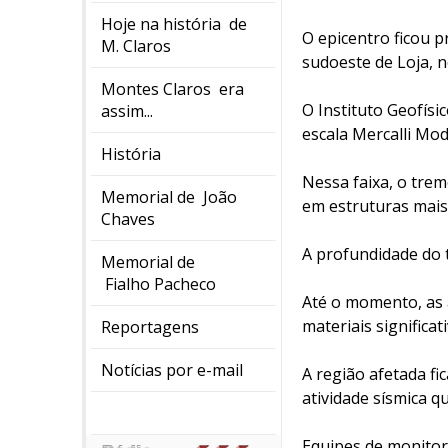
Hoje na história de
O epicentro ficou 
M. Claros
sudoeste de Loja, 
Montes Claros era
O Instituto Geofísi
assim...
escala Mercalli Modi
História
Nessa faixa, o tre
Memorial de João
em estruturas mais
Chaves
A profundidade do 
Memorial de
Fialho Pacheco
Até o momento, as 
materiais significa
Reportagens
Notícias por e-mail
A região afetada fi
atividade sísmica 
Equipes de monito