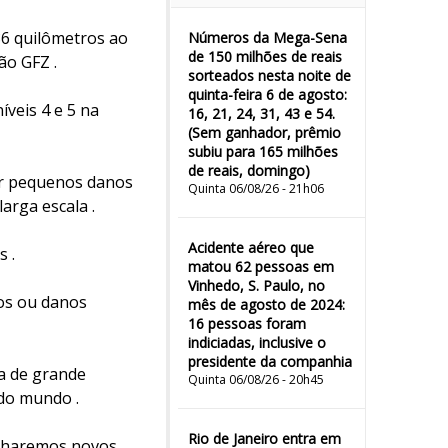
86 quilômetros ao
Números da Mega-Sena
de 150 milhões de reais
ão GFZ .
sorteados nesta noite de
quinta-feira 6 de agosto:
íveis 4 e 5 na
16, 21, 24, 31, 43 e 54.
(Sem ganhador, prêmio
subiu para 165 milhões
de reais, domingo)
ar pequenos danos
Quinta 06/08/26 - 21h06
arga escala .
Acidente aéreo que
 .
matou 62 pessoas em
Vinhedo, S. Paulo, no
dos ou danos
mês de agosto de 2024:
16 pessoas foram
indiciadas, inclusive o
presidente da companhia
ea de grande
Quinta 06/08/26 - 20h45
 do mundo .
Rio de Janeiro entra em
anharemos novos