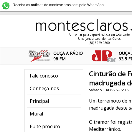
Receba as notícias do montesclaros.com pelo WhatsApp
Um olhar para o que é notícia em toda parte
Uma janela para Montes Claros
(38) 3229-9800
OUÇA A RÁDIO
OUÇA 
98 FM
93,5 
Cinturão de F
Fale conosco
madrugada des
Conheça-nos
Sábado 13/06/26 - 6h15
Um terremoto de ma
Principal
madrugada deste s
Mural
O tremor foi regist
Eu te procuro
Mediterrânico.