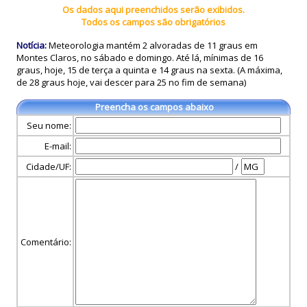
Os dados aqui preenchidos serão exibidos.
Todos os campos são obrigatórios
Notícia:
Meteorologia mantém 2 alvoradas de 11 graus em
Montes Claros, no sábado e domingo. Até lá, mínimas de 16
graus, hoje, 15 de terça a quinta e 14 graus na sexta. (A máxima,
de 28 graus hoje, vai descer para 25 no fim de semana)
Preencha os campos abaixo
Seu nome:
E-mail:
Cidade/UF:
/
Comentário: