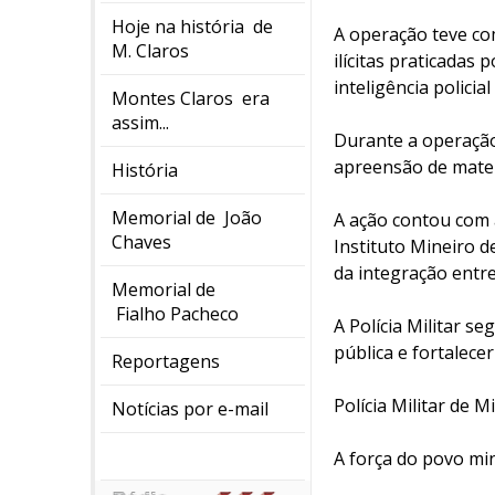
Hoje na história de
A operação teve com
M. Claros
ilícitas praticada
inteligência policial
Montes Claros era
assim...
Durante a operação
apreensão de materi
História
Memorial de João
A ação contou com a
Chaves
Instituto Mineiro d
da integração entre
Memorial de
Fialho Pacheco
A Polícia Militar 
pública e fortalece
Reportagens
Polícia Militar de M
Notícias por e-mail
A força do povo min