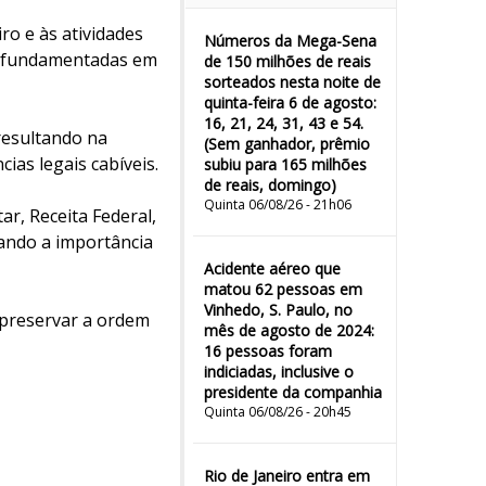
ro e às atividades
Números da Mega-Sena
as fundamentadas em
de 150 milhões de reais
sorteados nesta noite de
quinta-feira 6 de agosto:
16, 21, 24, 31, 43 e 54.
resultando na
(Sem ganhador, prêmio
ias legais cabíveis.
subiu para 165 milhões
de reais, domingo)
Quinta 06/08/26 - 21h06
ar, Receita Federal,
çando a importância
Acidente aéreo que
matou 62 pessoas em
Vinhedo, S. Paulo, no
 preservar a ordem
mês de agosto de 2024:
16 pessoas foram
indiciadas, inclusive o
presidente da companhia
Quinta 06/08/26 - 20h45
Rio de Janeiro entra em