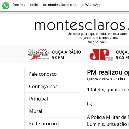
Receba as notícias do montesclaros.com pelo WhatsApp
Um olhar para o que é notícia em toda parte
Uma janela para Montes Claros
(38) 3229-9800
OUÇA A RÁDIO
OUÇA 
98 FM
93,5 
PM realizou o
Fale conosco
Quinta 28/05/26 - 10h06
Conheça-nos
10h03m, quinta-feira
Principal
(...)
Mural
A Polícia Militar d
Eu te procuro
Luminis, uma ação 