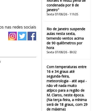
Moraes e reduz pena de
condenada por 8 de
janeiro"
Sexta 07/08/26 - 11h35
os nas redes sociais
Rio de Janeiro suspende
aulas nesta sexta,
temendo ventos acima
de 90 quilômetros por
hora
Sexta 07/08/26 - 8h32
m
Com temperaturas entre
16 e 34 graus até
segunda-feira,
meteorologia - até aqui -
não vê nada muito
atípico para a região de
M. Claros, neste época.
(Na terça-feira, a mínima
será de 18 graus, com 29
de máxima)