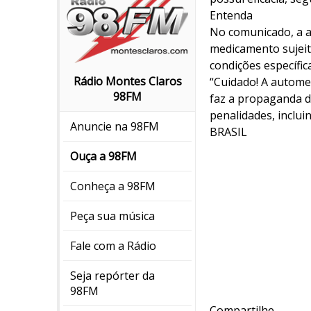
Entenda
No comunicado, a ag
medicamento sujeito
condições específic
Rádio Montes Claros
“Cuidado! A autome
98FM
faz a propaganda d
penalidades, inclu
Anuncie na 98FM
BRASIL
Ouça a 98FM
Conheça a 98FM
Peça sua música
Fale com a Rádio
Seja repórter da
98FM
Compartilhe