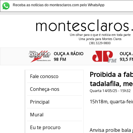
Receba as notícias do montesclaros.com pelo WhatsApp
Um olhar para o que é notícia em toda parte
Uma janela para Montes Claros
(38) 3229-9800
OUÇA A RÁDIO
OUÇA 
98 FM
93,5 
Proibida a fa
Fale conosco
tadalafila, m
Conheça-nos
Quarta 14/05/25 - 15h32
15h18m, quarta-feir
Principal
Mural
Eu te procuro
Anvisa proíbe bala