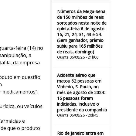
Números da Mega-Sena
de 150 milhões de reais
sorteados nesta noite de
quinta-feira 6 de agosto:
16, 21, 24, 31, 43 e 54.
(Sem ganhador, prêmio
subiu para 165 milhões
quarta-feira (14) no
de reais, domingo)
 manipulação, a
Quinta 06/08/26 - 21h06
afila, da empresa
Acidente aéreo que
roduto em questão,
matou 62 pessoas em
a.
Vinhedo, S. Paulo, no
ar medicamentos”,
mês de agosto de 2024:
16 pessoas foram
indiciadas, inclusive o
rídica, ou veículos
presidente da companhia
Quinta 06/08/26 - 20h45
farmácias e
o de que o produto
Rio de Janeiro entra em