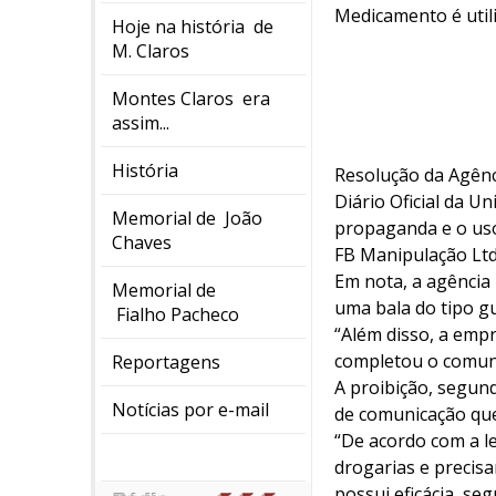
Medicamento é utili
Hoje na história de
M. Claros
Montes Claros era
assim...
História
Resolução da Agênci
Diário Oficial da Un
Memorial de João
propaganda e o uso
Chaves
FB Manipulação Ltd
Em nota, a agência
Memorial de
uma bala do tipo g
Fialho Pacheco
“Além disso, a empr
completou o comun
Reportagens
A proibição, segund
Notícias por e-mail
de comunicação que
“De acordo com a l
drogarias e precis
possui eficácia, se