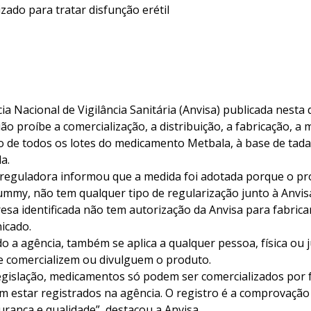
zado para tratar disfunção erétil
a Nacional de Vigilância Sanitária (Anvisa) publicada nesta 
ião proíbe a comercialização, a distribuição, a fabricação, a
 de todos os lotes do medicamento Metbala, à base de tadal
a.
 reguladora informou que a medida foi adotada porque o p
ummy, não tem qualquer tipo de regularização junto à Anvis
esa identificada não tem autorização da Anvisa para fabric
icado.
o a agência, também se aplica a qualquer pessoa, física ou ju
 comercializem ou divulguem o produto.
egislação, medicamentos só podem ser comercializados por 
am estar registrados na agência. O registro é a comprovaçã
gurança e qualidade”, destacou a Anvisa.