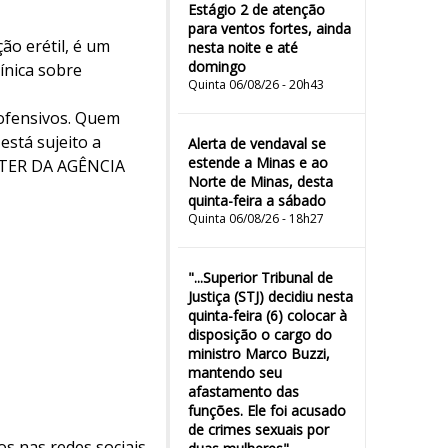
Estágio 2 de atenção
para ventos fortes, ainda
ão erétil, é um
nesta noite e até
domingo
ínica sobre
Quinta 06/08/26 - 20h43
nofensivos. Quem
está sujeito a
Alerta de vendaval se
estende a Minas e ao
ÓRTER DA AGÊNCIA
Norte de Minas, desta
quinta-feira a sábado
Quinta 06/08/26 - 18h27
"...Superior Tribunal de
Justiça (STJ) decidiu nesta
quinta-feira (6) colocar à
disposição o cargo do
ministro Marco Buzzi,
mantendo seu
afastamento das
funções. Ele foi acusado
de crimes sexuais por
os nas redes sociais